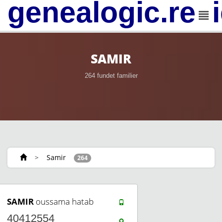
genealogic.rev
SAMIR
264 fundet familier
>
Samir
264
SAMIR
oussama hatab
40412554