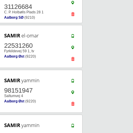
31126684
C. P. Holbølls Plads 28 1
Aalborg SØ
(9210)
SAMIR
el-omar
22531260
Fyrkildevej 59 1, tv
Aalborg Øst
(9220)
SAMIR
yammin
98151947
Saltumvej 4
Aalborg Øst
(9220)
SAMIR
yammin