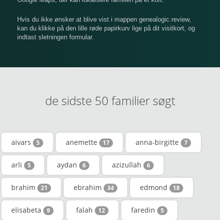
Hvis du ikke ønsker at blive vist i mappen genealogic.review,
kan du klikke på den lille røde papirkurv lige på dit visitkort, og
indtast sletningen formular.
de sidste 50 familier søgt
aivars
anemette
anna-birgitte
5
17
7
arli
aydan
azizullah
5
6
6
brahim
ebrahim
edmond
21
34
18
elisabeta
falah
faredin
9
12
5