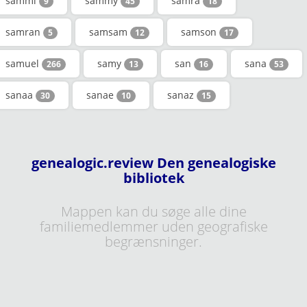
sammi
sammy
samra
9
45
18
samran
samsam
samson
5
12
17
samuel
samy
san
sana
266
13
16
53
sanaa
sanae
sanaz
30
10
15
genealogic.review Den genealogiske
bibliotek
Mappen kan du søge alle dine
familiemedlemmer uden geografiske
begrænsninger.