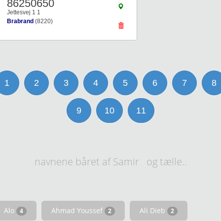
86250650
Jettesvej 1 1
Brabrand
(8220)
1
2
3
4
5
6
7
8
9
10
11
navnene båret af Samir og tælle..
Alo
Ahmad Youssef
Ali Dieb
4
2
2