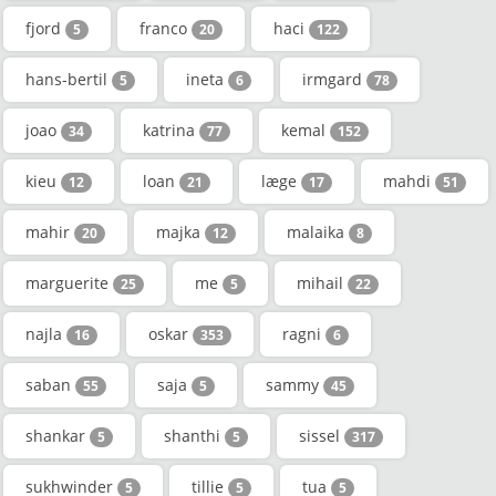
fjord
franco
haci
5
20
122
hans-bertil
ineta
irmgard
5
6
78
joao
katrina
kemal
34
77
152
kieu
loan
læge
mahdi
12
21
17
51
mahir
majka
malaika
20
12
8
marguerite
me
mihail
25
5
22
najla
oskar
ragni
16
353
6
saban
saja
sammy
55
5
45
shankar
shanthi
sissel
5
5
317
sukhwinder
tillie
tua
5
5
5