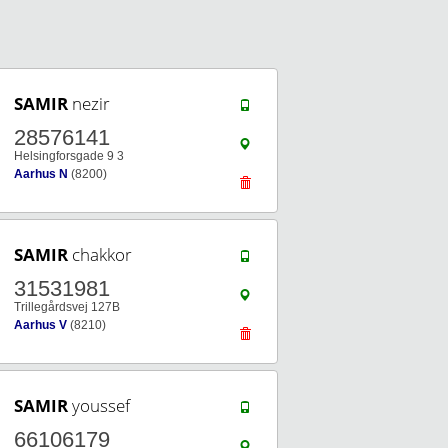
SAMIR
nezir
28576141
Helsingforsgade 9 3
Aarhus N
(8200)
SAMIR
chakkor
31531981
Trillegårdsvej 127B
Aarhus V
(8210)
SAMIR
youssef
66106179