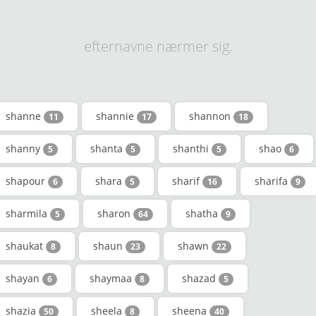
efternavne nærmer sig.
shanne
shannie
shannon
11
17
18
shanny
shanta
shanthi
shao
5
5
5
6
shapour
shara
sharif
sharifa
6
5
16
9
sharmila
sharon
shatha
5
64
9
shaukat
shaun
shawn
8
23
22
shayan
shaymaa
shazad
6
8
5
shazia
sheela
sheena
50
8
40