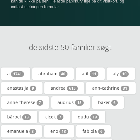
kan du klikke på den lille røde papirkurv lige på dit visitkort, og
indtast sletningen formular.
de sidste 50 familier søgt
a
abraham
afif
aly
1741
40
11
10
anastasija
andrea
ann-cathrine
9
615
31
anne-therese
audrius
baker
7
15
6
bärbel
cicek
dudu
13
7
19
emanuela
eno
fabiola
8
13
6