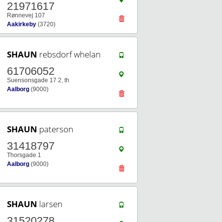
21971617
Rønnevej 107
Aakirkeby
(3720)
SHAUN
rebsdorf whelan
61706052
Suensonsgade 17 2, th
Aalborg
(9000)
SHAUN
paterson
31418797
Thorsgade 1
Aalborg
(9000)
SHAUN
larsen
31520278