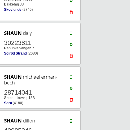
Bakkehøj 38
Skovlunde
(2740)
SHAUN
daly
30223811
Ranunkelvangen 7
Solrød Strand
(2680)
SHAUN
michael erman-
bech
28714041
Sønderskovvej 18B
Sorø
(4180)
SHAUN
dillon