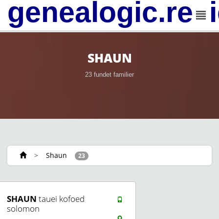
genealogic.rev
SHAUN
23 fundet familier
>
Shaun
23
SHAUN
tauei kofoed
solomon