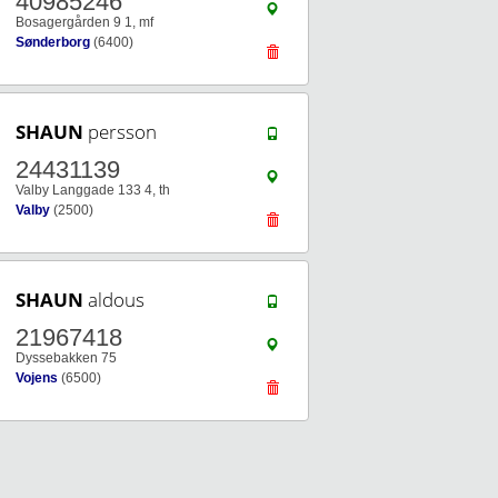
40985246
Bosagergården 9 1, mf
Sønderborg
(6400)
SHAUN
persson
24431139
Valby Langgade 133 4, th
Valby
(2500)
SHAUN
aldous
21967418
Dyssebakken 75
Vojens
(6500)