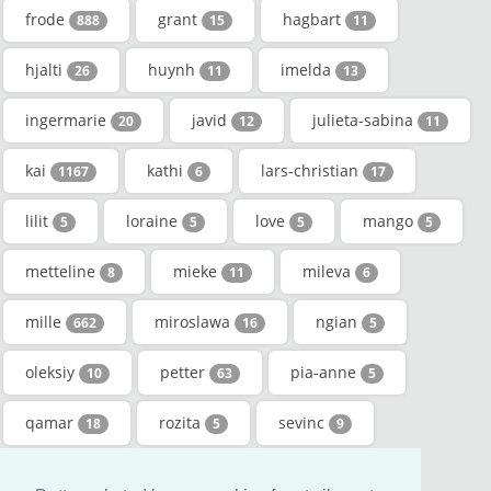
frode
grant
hagbart
888
15
11
hjalti
huynh
imelda
26
11
13
ingermarie
javid
julieta-sabina
20
12
11
kai
kathi
lars-christian
1167
6
17
lilit
loraine
love
mango
5
5
5
5
metteline
mieke
mileva
8
11
6
mille
miroslawa
ngian
662
16
5
oleksiy
petter
pia-anne
10
63
5
qamar
rozita
sevinc
18
5
9
sigrún
smajl
sofian
114
7
5