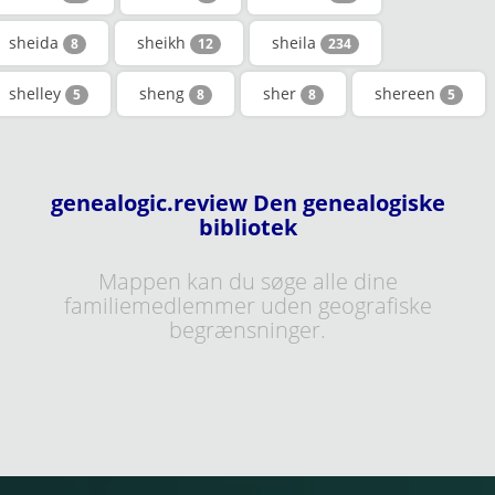
sheida
sheikh
sheila
8
12
234
shelley
sheng
sher
shereen
5
8
8
5
genealogic.review Den genealogiske
bibliotek
Mappen kan du søge alle dine
familiemedlemmer uden geografiske
begrænsninger.