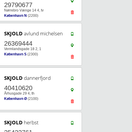
29790677
Nørrebro Vænge 14 4, tv
København N
(2200)
SKJOLD
avlund michelsen
26369444
Vermlandsgade 18 2, 1
København S
(2300)
SKJOLD
dannerfjord
40410620
Århusgade 29 4, th
København Ø
(2100)
SKJOLD
herbst