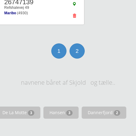
26747139
Refshalevej 49
Maribo
(4930)
1
2
navnene båret af Skjold og tælle..
De La Motte
Hansen
Dannerfjord
3
3
2