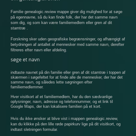
Familie genealogic.review mappe giver dig mulighed for at søge
på egennavne, så du kan finde folk, der har det samme navn
som dig, og som kan være familiemedlem eller gren af ​​dit
stamtræ .
Forskning sker uden geografiske begrænsninger, og afhængigt af
betydningen af ​​antallet af mennesker med samme navn, derefter
filtreres efter navn eller afdeling.
søge et navn
indtaste navnet på din familie eller gren af ​​dit stamtræ i toppen af
​​skærmen i søgefeltet for at finde alle de mennesker, der har det
samme navn, og således lette søgningen efter
familiemedlemmer.
Hver visitkort af et familiemedlem, har du den sædvanlige
oplysninger, navn, adresse og telefonnummer, og et link til
Google Maps, der kan lokalisere familien på et kort.
Hvis du ikke ønsker at blive vist i mappen genealogic.review,
kan du klikke på den lille røde papirkurv lige på dit visitkort, og
indtast sletningen formular.