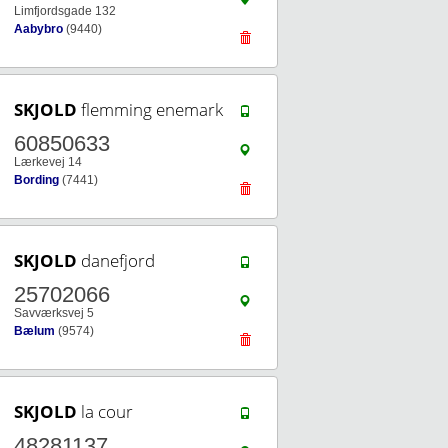
Limfjordsgade 132
Aabybro
(9440)
SKJOLD
flemming enemark
60850633
Lærkevej 14
Bording
(7441)
SKJOLD
danefjord
25702066
Savværksvej 5
Bælum
(9574)
SKJOLD
la cour
48281137