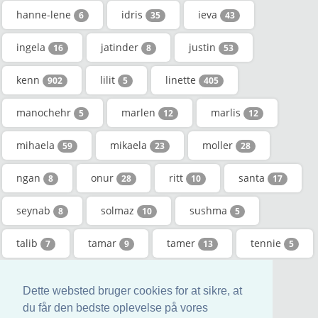
hanne-lene
idris
ieva
6
35
43
ingela
jatinder
justin
16
8
53
kenn
lilit
linette
902
5
405
manochehr
marlen
marlis
5
12
12
mihaela
mikaela
moller
59
23
28
ngan
onur
ritt
santa
8
28
10
17
seynab
solmaz
sushma
8
10
5
talib
tamar
tamer
tennie
7
9
13
5
thoa
torsten
zeina
5
841
15
Dette websted bruger cookies for at sikre, at
Øivind
du får den bedste oplevelse på vores
13