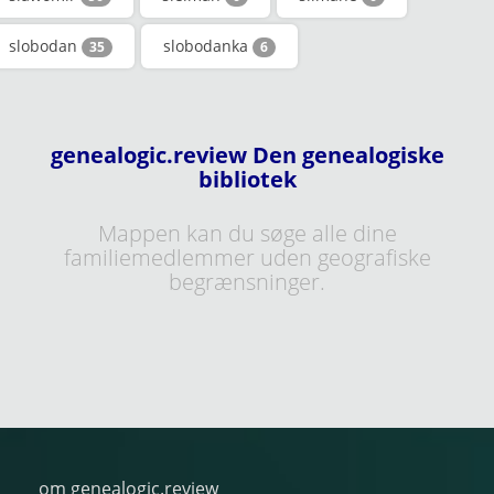
slobodan
slobodanka
35
6
genealogic.review Den genealogiske
bibliotek
Mappen kan du søge alle dine
familiemedlemmer uden geografiske
begrænsninger.
om genealogic.review