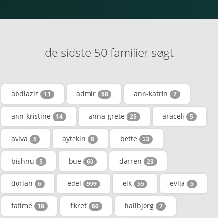
de sidste 50 familier søgt
abdiaziz
admir
ann-katrin
11
58
7
ann-kristine
anna-grete
araceli
14
25
5
aviva
aytekin
bette
5
8
23
bishnu
bue
darren
5
60
23
dorian
edel
eik
evija
6
909
55
5
fatime
fikret
hallbjorg
18
60
7