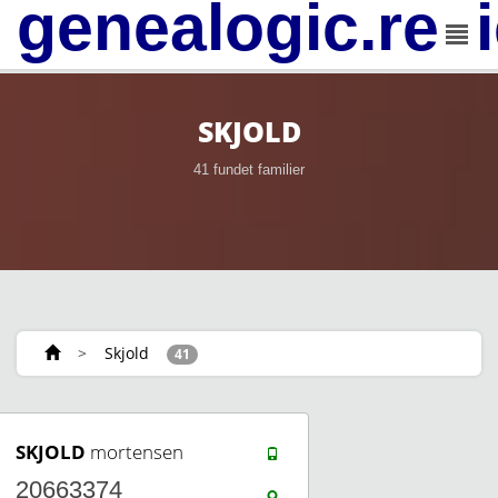
genealogic.rev
SKJOLD
41 fundet familier
>
Skjold
41
SKJOLD
mortensen
20663374