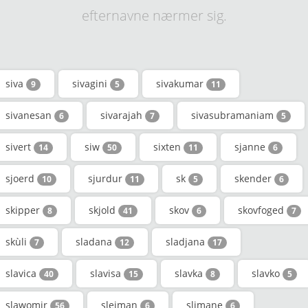
efternavne nærmer sig.
siva
sivagini
sivakumar
9
5
11
sivanesan
sivarajah
sivasubramaniam
6
7
5
sivert
siw
sixten
sjanne
14
50
11
6
sjoerd
sjurdur
sk
skender
10
11
5
6
skipper
skjold
skov
skovfoged
8
41
6
7
skùli
sladana
sladjana
7
12
17
slavica
slavisa
slavka
slavko
40
15
8
5
slawomir
sleiman
slimane
56
6
6