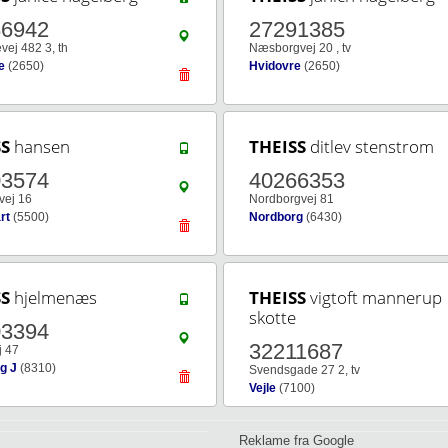
86942
27291385
vej 482 3, th
Næsborgvej 20 , tv
e
(2650)
Hvidovre
(2650)
SS
hansen
THEISS
ditlev stenstrom
03574
40266353
vej 16
Nordborgvej 81
rt
(5500)
Nordborg
(6430)
SS
hjelmenæs
THEISS
vigtoft mannerup
skotte
03394
32211687
j 47
g J
(8310)
Svendsgade 27 2, tv
Vejle
(7100)
Reklame fra Google