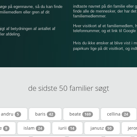
indtaste navnet på din familie eller g
 søge på egennavne, så du kan finde
finde alle de mennesker, der har de
iemedlem eller gren af ​​dit
familiemedlemmer.
Hver visitkort af et familiemedlem,
 af betydningen af ​​antallet af
telefonnummer, og et link til Google 
er afdeling.
Hvis du ikke ønsker at blive vist i 
papirkurv lige på dit visitkort, og in
de sidste 50 familier søgt
andru
baris
beate
cellina
5
42
169
24
fe
islam
iurii
janusz
jer
9
24
14
50