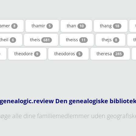
hamer
thamir
than
thang
8
5
10
18
theil
theis
theiss
thejs
t
6
681
11
8
theodore
theodoros
theresa
9
5
285
genealogic.review Den genealogiske bibliote
øge alle dine familiemedlemmer uden geografisk