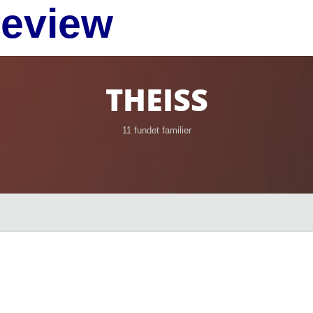
review
THEISS
11 fundet familier