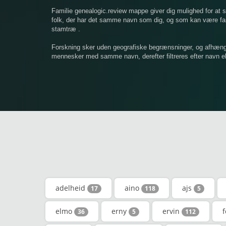
Familie genealogic.review mappe giver dig mulighed for at
folk, der har det samme navn som dig, og som kan være famil
stamtræ .
Forskning sker uden geografiske begrænsninger, og afhængigt
mennesker med samme navn, derefter filtreres efter navn ell
adelheid
aino
ajs
17
118
5
elmo
erny
ervin
36
5
112