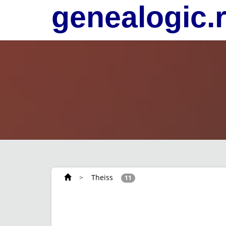
genealogic.
>
Theiss
11