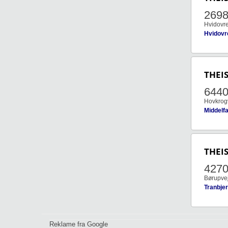
269
Hvidovre
Hvidovr
THEI
644
Hovkrog
Middelfa
THEI
427
Børupve
Tranbjer
Reklame fra Google