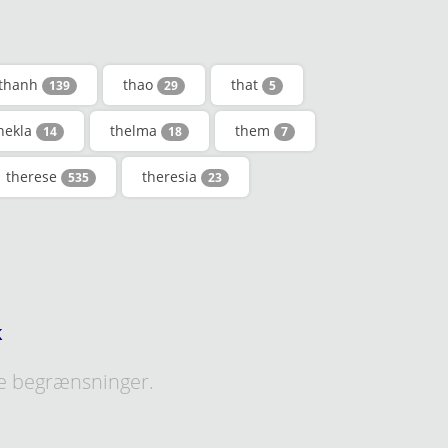
thanh
thao
that
139
29
5
hekla
thelma
them
14
18
7
therese
theresia
535
23
k
e begrænsninger.