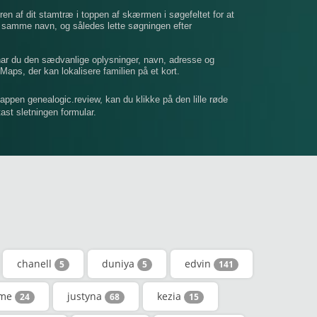
ren af ​​dit stamtræ i toppen af ​​skærmen i søgefeltet for at
t samme navn, og således lette søgningen efter
 har du den sædvanlige oplysninger, navn, adresse og
Maps, der kan lokalisere familien på et kort.
mappen genealogic.review, kan du klikke på den lille røde
dtast sletningen formular.
chanell
duniya
edvin
5
5
141
ome
justyna
kezia
24
68
15