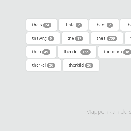
thais
thala
tham
t
24
7
7
thawng
the
thea
5
17
709
theo
theodor
theodora
49
185
18
therkel
therkild
26
26
Mappen kan du s