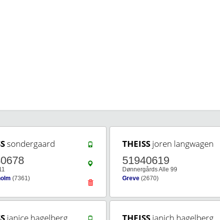
SS
sondergaard
THEISS
joren langwagen
40678
51940619
11
Dønnergårds Alle 99
holm
(7361)
Greve
(2670)
SS
janice hagelberg
THEISS
janich hagelberg