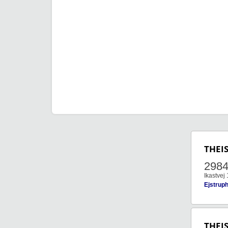
THEI
298
Ikastvej 
Ejstrup
THEI