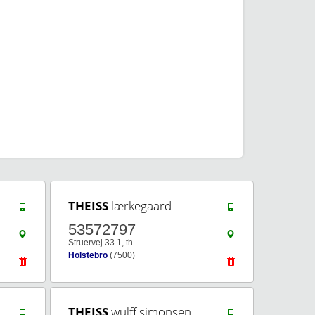
THEISS
lærkegaard
53572797
Struervej 33 1, th
Holstebro
(7500)
THEISS
wulff simonsen