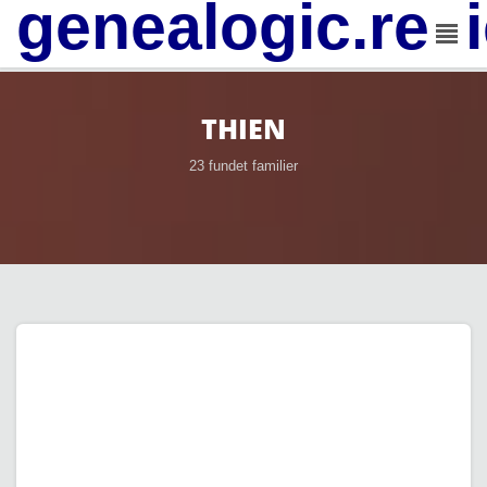
genealogic.rev
THIEN
23 fundet familier