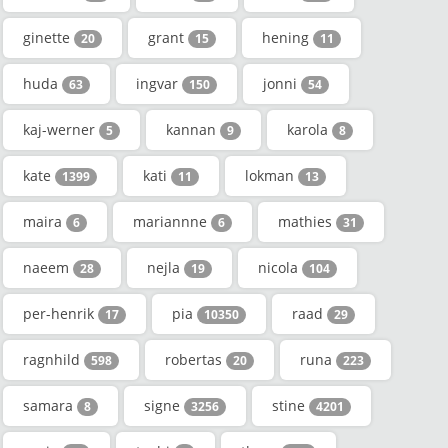
ginette
grant
hening
20
15
11
huda
ingvar
jonni
63
150
54
kaj-werner
kannan
karola
5
9
8
kate
kati
lokman
1399
11
13
maira
mariannne
mathies
6
6
31
naeem
nejla
nicola
28
19
104
per-henrik
pia
raad
17
10350
29
ragnhild
robertas
runa
598
20
223
samara
signe
stine
8
3256
4201