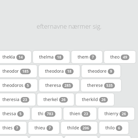
efternavne nærmer sig.
thekla
thelma
them
theo
14
18
7
49
theodor
theodora
theodore
185
18
9
theodoros
theresa
therese
5
285
535
theresia
therkel
therkild
23
26
26
thessa
thi
thien
thierry
5
783
23
26
thies
thieu
thilde
thilo
7
7
206
6