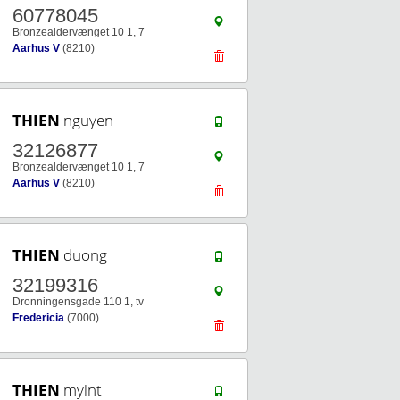
60778045
Bronzealdervænget 10 1, 7
Aarhus V
(8210)
THIEN
nguyen
32126877
Bronzealdervænget 10 1, 7
Aarhus V
(8210)
THIEN
duong
32199316
Dronningensgade 110 1, tv
Fredericia
(7000)
THIEN
myint