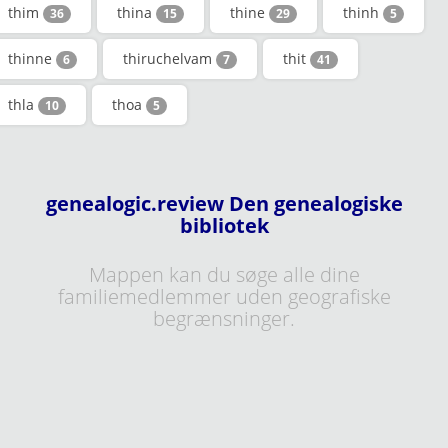
thim
thina
thine
thinh
36
15
29
5
thinne
thiruchelvam
thit
6
7
41
thla
thoa
10
5
genealogic.review Den genealogiske
bibliotek
Mappen kan du søge alle dine
familiemedlemmer uden geografiske
begrænsninger.