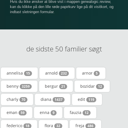
Hvis du ikke ønsker at blive vist i mappen genealogic.review,
kan du klikke på den lille røde papirkurv lige på dit visitkort, og
indtast sletningen formular.
de sidste 50 familier søgt
annelisa
arnold
arnor
15
232
5
benny
bergur
bozidar
3259
21
12
charly
diana
edit
70
1437
119
eman
enna
fauzia
59
9
12
federico
flora
freja
18
32
486