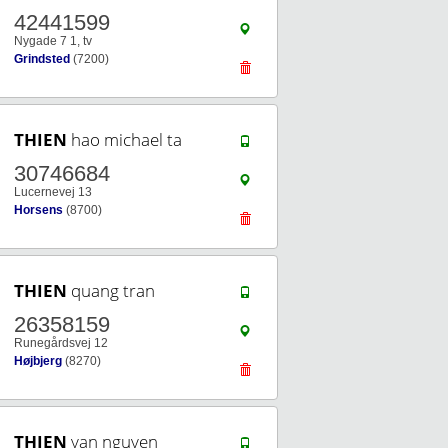
42441599
Nygade 7 1, tv
Grindsted
(7200)
THIEN
hao michael ta
30746684
Lucernevej 13
Horsens
(8700)
THIEN
quang tran
26358159
Runegårdsvej 12
Højbjerg
(8270)
THIEN
van nguyen