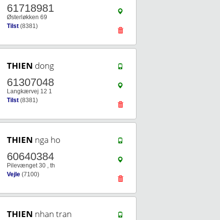
61718981
Østerløkken 69
Tilst
(8381)
THIEN
dong
61307048
Langkærvej 12 1
Tilst
(8381)
THIEN
nga ho
60640384
Pilevænget 30 , th
Vejle
(7100)
THIEN
nhan tran