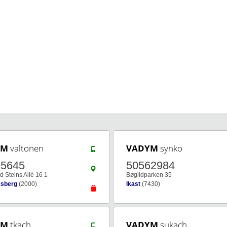
YM
valtonen
VADYM
synko
95645
50562984
Steins Allé 16 1
Bøgildparken 35
ksberg
(2000)
Ikast
(7430)
YM
tkach
VADYM
sukach