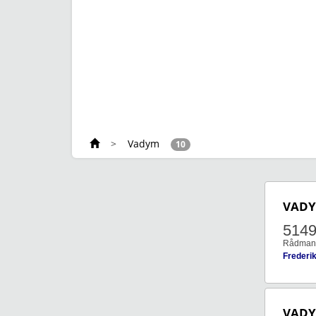
>
Vadym
10
VAD
514
Rådmand 
Frederi
VAD