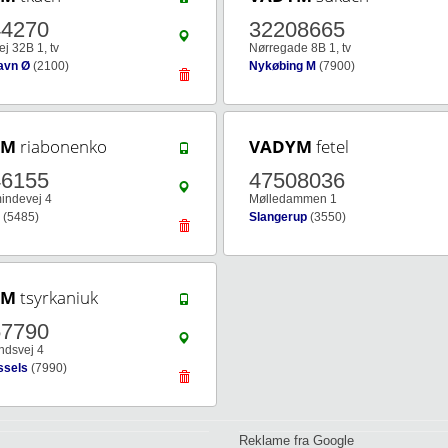
44270
32208665
j 32B 1, tv
Nørregade 8B 1, tv
avn Ø
(2100)
Nykøbing M
(7900)
YM
riabonenko
VADYM
fetel
46155
47508036
indevej 4
Mølledammen 1
(5485)
Slangerup
(3550)
YM
tsyrkaniuk
57790
ndsvej 4
ssels
(7990)
Reklame fra Google