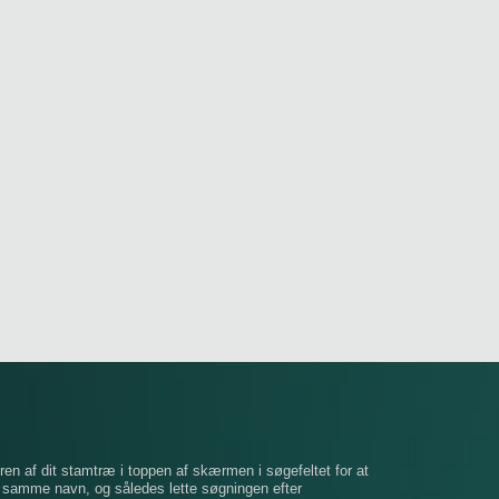
ren af ​​dit stamtræ i toppen af ​​skærmen i søgefeltet for at
t samme navn, og således lette søgningen efter