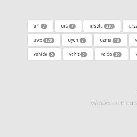
uri
urs
ursula
urs
7
7
320
uwe
uyen
uzma
178
7
18
vahida
vahit
vaida
5
5
20
Mappen kan du s