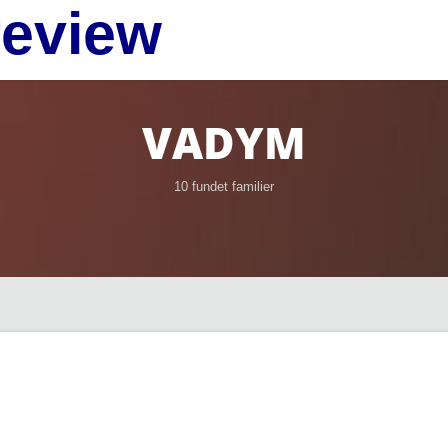
review
VADYM
10 fundet familier