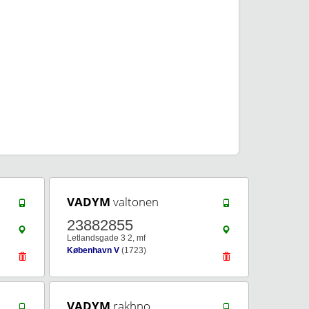
VADYM
valtonen
23882855
Letlandsgade 3 2, mf
København V
(1723)
VADYM
rakhno