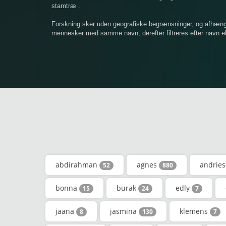
stamtræ .
Forskning sker uden geografiske begrænsninger, og afhængigt
mennesker med samme navn, derefter filtreres efter navn ell
abdirahman
agnes
andrie
52
880
bonna
burak
edly
15
24
7
jaana
jasmina
klemens
8
130
7