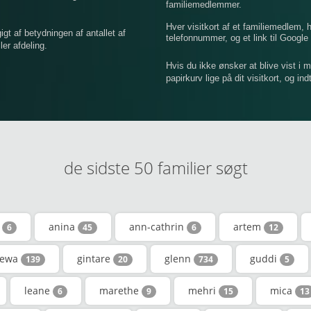
familiemedlemmer.
Hver visitkort af et familiemedlem,
 af betydningen af ​​antallet af
telefonnummer, og et link til Google 
er afdeling.
Hvis du ikke ønsker at blive vist i 
papirkurv lige på dit visitkort, og in
de sidste 50 familier søgt
s
anina
ann-cathrin
artem
6
45
6
12
ewa
gintare
glenn
guddi
139
20
734
5
leane
marethe
mehri
mica
6
9
15
13