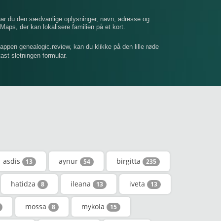
 har du den sædvanlige oplysninger, navn, adresse og
Maps, der kan lokalisere familien på et kort.
mappen genealogic.review, kan du klikke på den lille røde
dtast sletningen formular.
asdis
aynur
birgitta
13
54
235
hatidza
ileana
iveta
8
13
13
mossa
mykola
8
15