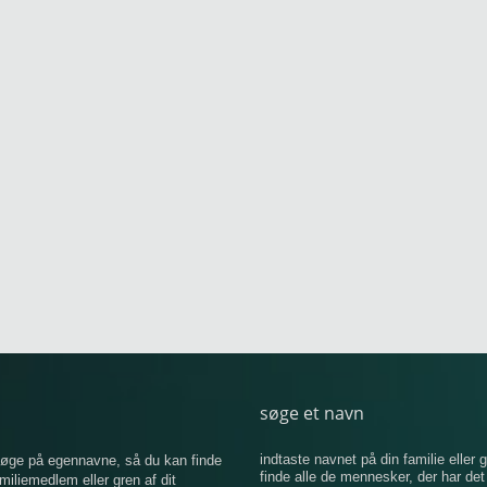
søge et navn
indtaste navnet på din familie eller g
 søge på egennavne, så du kan finde
finde alle de mennesker, der har de
iemedlem eller gren af ​​dit