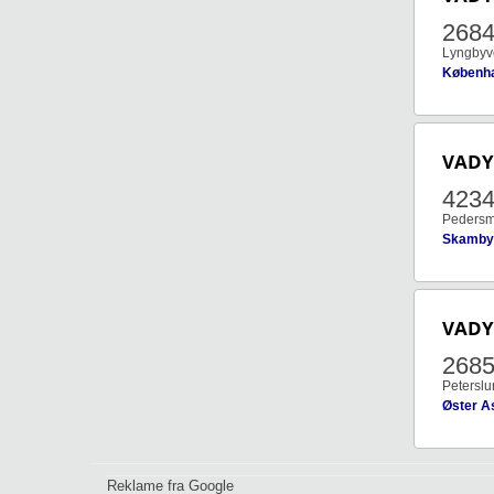
268
Lyngbyve
Københ
VAD
423
Pedersm
Skamby
VAD
268
Peterslu
Øster A
Reklame fra Google