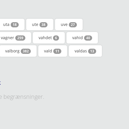
uta
ute
uve
18
38
27
vagner
vahdet
vahid
259
6
40
valborg
vald
valdas
382
11
13
k
e begrænsninger.