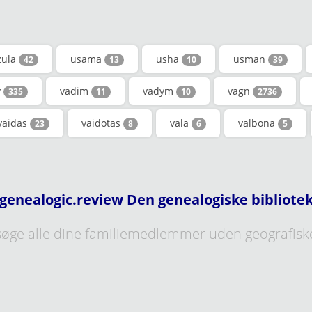
zula
usama
usha
usman
42
13
10
39
v
vadim
vadym
vagn
335
11
10
2736
vaidas
vaidotas
vala
valbona
23
8
6
5
genealogic.review Den genealogiske bibliote
øge alle dine familiemedlemmer uden geografisk