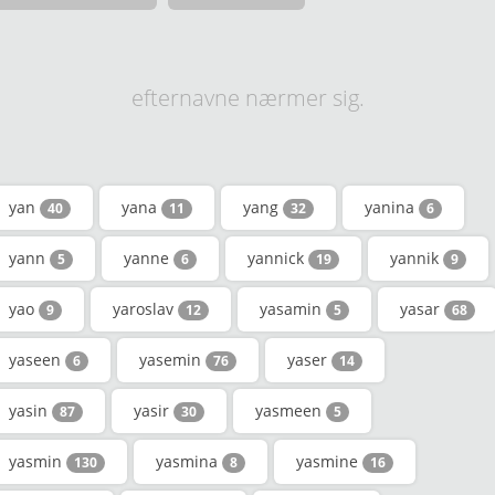
efternavne nærmer sig.
yan
yana
yang
yanina
40
11
32
6
yann
yanne
yannick
yannik
5
6
19
9
yao
yaroslav
yasamin
yasar
9
12
5
68
yaseen
yasemin
yaser
6
76
14
yasin
yasir
yasmeen
87
30
5
yasmin
yasmina
yasmine
130
8
16