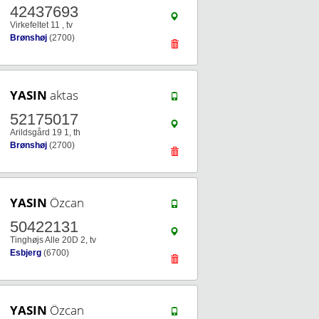
42437693
Virkefeltet 11 , tv
Brønshøj
(2700)
YASIN
aktas
52175017
Arildsgård 19 1, th
Brønshøj
(2700)
YASIN
Özcan
50422131
Tinghøjs Alle 20D 2, tv
Esbjerg
(6700)
YASIN
Özcan