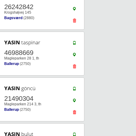
26242842
Krogshøjvej 145
Bagsværd
(2880)
YASIN
taspinar
46988669
Magleparken 28 1, th
Ballerup
(2750)
YASIN
göncü
21490304
Magleparken 214 3, th
Ballerup
(2750)
YASIN
bulut