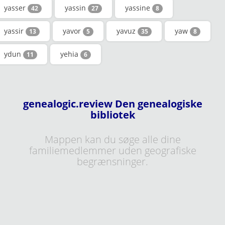
yasser
yassin
yassine
42
27
8
yassir
yavor
yavuz
yaw
13
5
35
8
ydun
yehia
11
6
genealogic.review Den genealogiske
bibliotek
Mappen kan du søge alle dine
familiemedlemmer uden geografiske
begrænsninger.