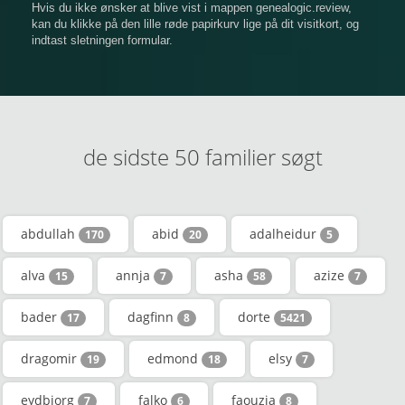
Hvis du ikke ønsker at blive vist i mappen genealogic.review,
kan du klikke på den lille røde papirkurv lige på dit visitkort, og
indtast sletningen formular.
de sidste 50 familier søgt
abdullah
abid
adalheidur
170
20
5
alva
annja
asha
azize
15
7
58
7
bader
dagfinn
dorte
17
8
5421
dragomir
edmond
elsy
19
18
7
eydbjorg
falko
faouzia
7
6
8