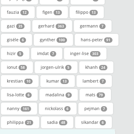
fauzia
figen
filippo
12
13
13
gazi
gerhard
germann
35
363
7
giséle
gynther
hans-peter
6
100
91
hizir
imdat
inger-lise
5
7
303
ionut
jorgen-ulrik
khanh
58
5
24
krestian
kumar
lambert
10
13
7
lisa-lotte
madalina
mats
6
9
79
nanny
nickolass
pejman
161
6
7
philippa
sadia
sikandar
21
48
6