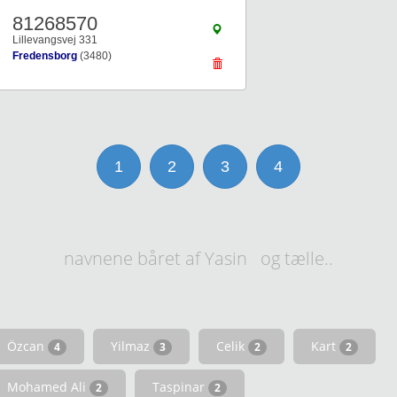
81268570
Lillevangsvej 331
Fredensborg
(3480)
1
2
3
4
navnene båret af Yasin og tælle..
Özcan
Yilmaz
Celik
Kart
4
3
2
2
Mohamed Ali
Taspinar
2
2