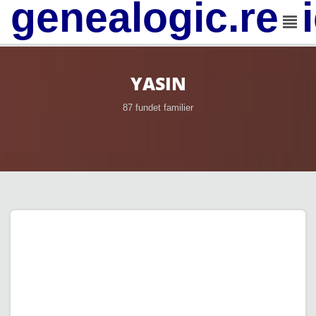
genealogic.rev
YASIN
87 fundet familier