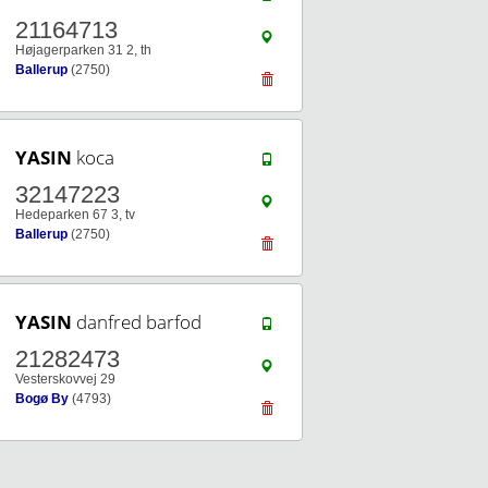
21164713
Højagerparken 31 2, th
Ballerup
(2750)
YASIN
koca
32147223
Hedeparken 67 3, tv
Ballerup
(2750)
YASIN
danfred barfod
21282473
Vesterskovvej 29
Bogø By
(4793)