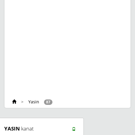
>
Yasin
87
YASIN
kanat