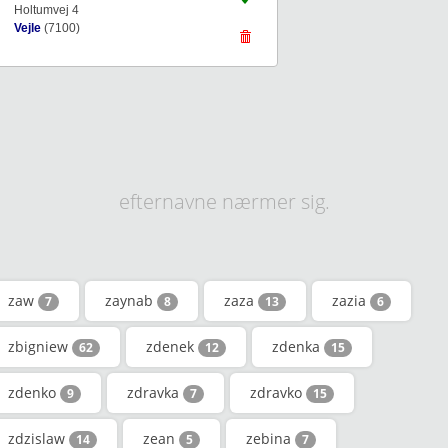
Holtumvej 4
Vejle
(7100)
efternavne nærmer sig.
zaw
zaynab
zaza
zazia
7
8
13
6
zbigniew
zdenek
zdenka
62
12
15
zdenko
zdravka
zdravko
9
7
15
zdzislaw
zean
zebina
14
5
7