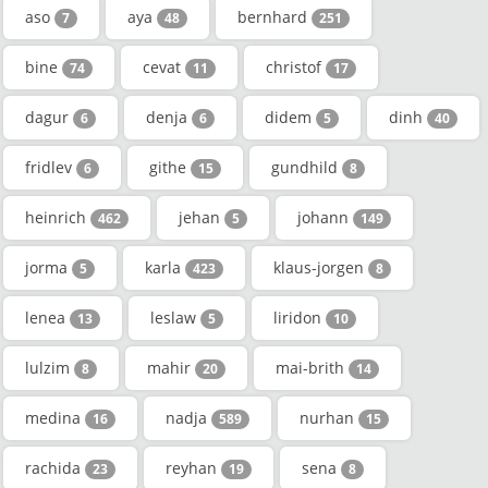
aso
aya
bernhard
7
48
251
bine
cevat
christof
74
11
17
dagur
denja
didem
dinh
6
6
5
40
fridlev
githe
gundhild
6
15
8
heinrich
jehan
johann
462
5
149
jorma
karla
klaus-jorgen
5
423
8
lenea
leslaw
liridon
13
5
10
lulzim
mahir
mai-brith
8
20
14
medina
nadja
nurhan
16
589
15
rachida
reyhan
sena
23
19
8