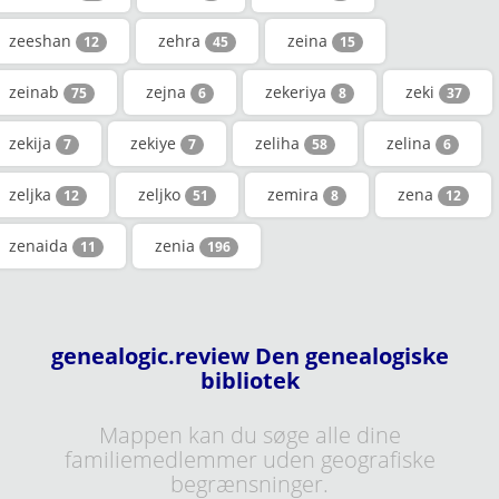
zeeshan
zehra
zeina
12
45
15
zeinab
zejna
zekeriya
zeki
75
6
8
37
zekija
zekiye
zeliha
zelina
7
7
58
6
zeljka
zeljko
zemira
zena
12
51
8
12
zenaida
zenia
11
196
genealogic.review Den genealogiske
bibliotek
Mappen kan du søge alle dine
familiemedlemmer uden geografiske
begrænsninger.