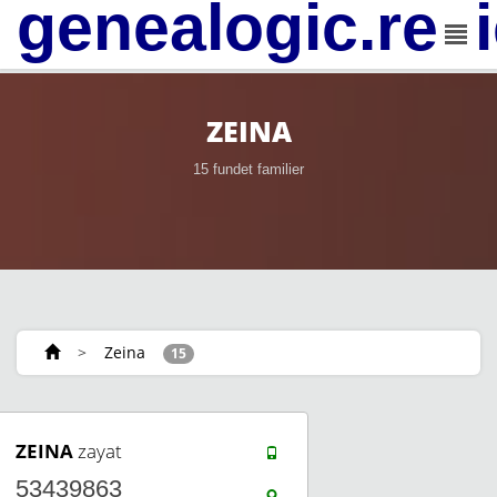
genealogic.rev
ZEINA
15 fundet familier
>
Zeina
15
ZEINA
zayat
53439863