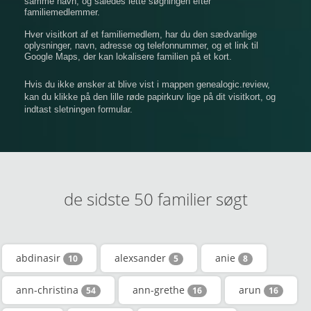
samme navn, og således lette søgningen efter
familiemedlemmer.
Hver visitkort af et familiemedlem, har du den sædvanlige
oplysninger, navn, adresse og telefonnummer, og et link til
Google Maps, der kan lokalisere familien på et kort.
Hvis du ikke ønsker at blive vist i mappen genealogic.review,
kan du klikke på den lille røde papirkurv lige på dit visitkort, og
indtast sletningen formular.
de sidste 50 familier søgt
abdinasir
alexsander
anie
10
5
8
ann-christina
ann-grethe
arun
54
16
16