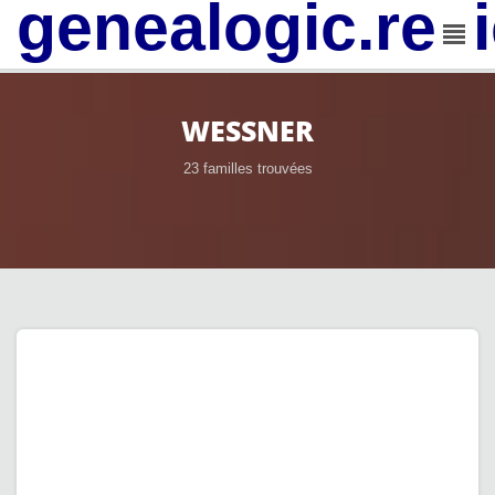
genealogic.rev
WESSNER
23 familles trouvées