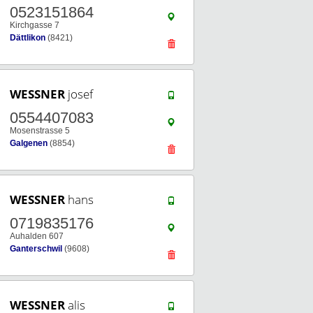
0523151864
Kirchgasse 7
Dättlikon
(8421)
WESSNER
josef
0554407083
Mosenstrasse 5
Galgenen
(8854)
WESSNER
hans
0719835176
Auhalden 607
Ganterschwil
(9608)
WESSNER
alis