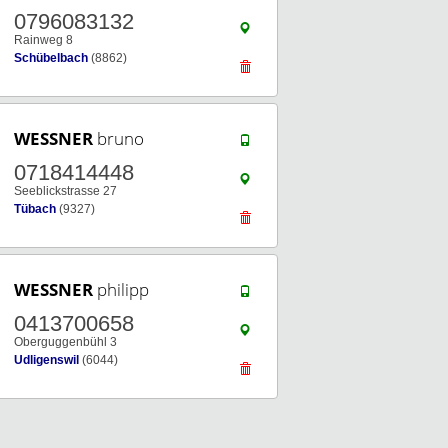
0796083132
Rainweg 8
Schübelbach
(8862)
WESSNER
bruno
0718414448
Seeblickstrasse 27
Tübach
(9327)
WESSNER
philipp
0413700658
Oberguggenbühl 3
Udligenswil
(6044)