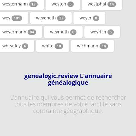
westermann
weston
westphal
13
5
14
wey
weyeneth
weyer
181
23
8
weyermann
weymuth
weyrich
84
6
6
wheatley
white
wichmann
6
18
14
genealogic.review L'annuaire
généalogique
L'annuaire qui vous permet de rechercher
tous les membres de votre famille sans
contrainte géographique.