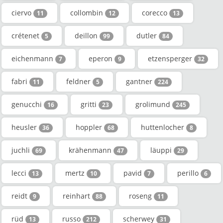
ciervo
collombin
corecco
11
12
13
crétenet
deillon
dutler
5
99
84
eichenmann
eperon
etzensperger
7
9
32
fabri
feldner
gantner
11
5
224
genucchi
gritti
grolimund
16
23
245
heusler
hoppler
huttenlocher
36
68
8
juchli
krähenmann
läuppi
69
47
29
lecci
mertz
pavid
perillo
13
10
7
6
reidt
reinhart
roseng
9
88
11
rüd
russo
scherwey
13
212
31