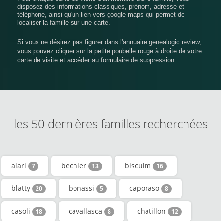
disposez des informations classiques, prénom, adresse et
téléphone, ainsi qu'un lien vers google maps qui permet de
localiser la famille sur une carte.
Si vous ne désirez pas figurer dans l'annuaire genealogic.review,
vous pouvez cliquer sur la petite poubelle rouge à droite de votre
carte de visite et accéder au formulaire de suppression.
les 50 dernières familles recherchées
alari
bechler
bisculm
7
13
16
blatty
bonassi
caporaso
20
5
8
casoli
cavallasca
chatillon
18
8
12