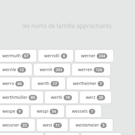
les noms de famille approchants.
wermuth
werndli
werner
67
6
234
wernle
wernli
werren
12
293
126
werro
werth
wertheimer
66
17
7
werthmüller
wertli
werz
80
18
20
wespe
wespi
wessels
9
54
7
wessner
west
westemeier
23
11
5