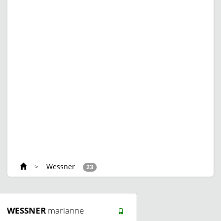
>
Wessner
23
WESSNER
marianne