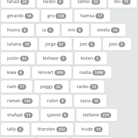
fahad
fardin
fatmir
fini
20
9
23
75
gerardo
gro
hamsa
10
128
17
hüsnü
ia
inis
ionela
6
5
8
14
iuliana
jorge
jost
jovo
10
67
5
5
justin
kishwar
kisten
53
7
5
kiwa
lennart
nadia
6
858
1098
nam
peggy
ranko
17
26
13
roman
rubin
sasia
130
8
10
shafqat
sjanne
stefanie
11
6
215
tally
thorsten
trude
5
252
10