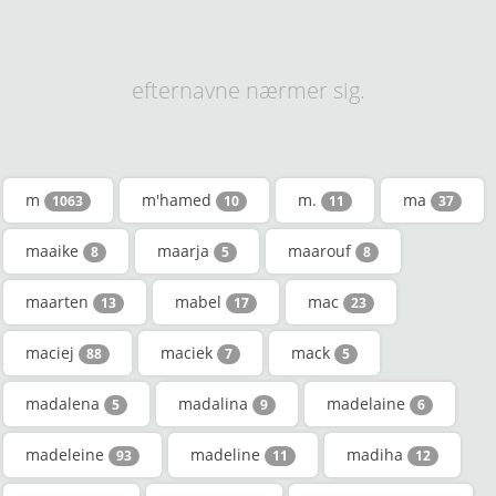
efternavne nærmer sig.
m
m'hamed
m.
ma
1063
10
11
37
maaike
maarja
maarouf
8
5
8
maarten
mabel
mac
13
17
23
maciej
maciek
mack
88
7
5
madalena
madalina
madelaine
5
9
6
madeleine
madeline
madiha
93
11
12