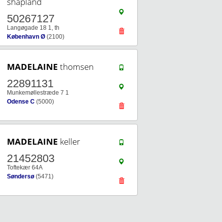
shapland
50267127
Langøgade 18 1, th
København Ø
(2100)
MADELAINE
thomsen
22891131
Munkemøllestræde 7 1
Odense C
(5000)
MADELAINE
keller
21452803
Toftekær 64A
Søndersø
(5471)