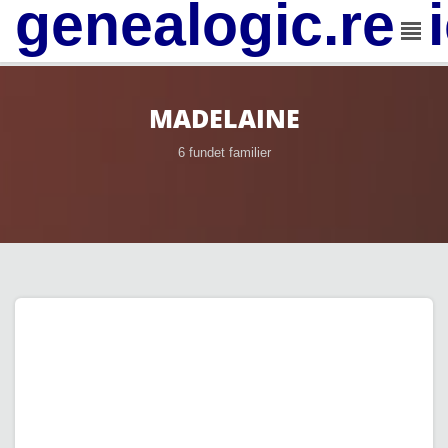
genealogic.rev
MADELAINE
6 fundet familier