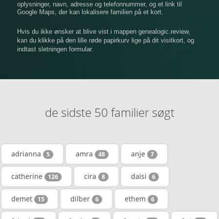
oplysninger, navn, adresse og telefonnummer, og et link til
Google Maps, der kan lokalisere familien på et kort.
Hvis du ikke ønsker at blive vist i mappen genealogic.review,
kan du klikke på den lille røde papirkurv lige på dit visitkort, og
indtast sletningen formular.
de sidste 50 familier søgt
adrianna
amra
anje
5
48
7
catherine
cira
daisi
126
8
6
demet
dilber
ethem
15
6
6