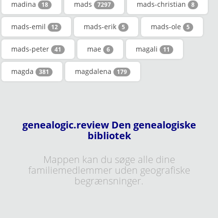
madina
mads
mads-christian
18
7297
8
mads-emil
mads-erik
mads-ole
12
5
5
mads-peter
mae
magali
41
6
11
magda
magdalena
381
179
genealogic.review Den genealogiske
bibliotek
Mappen kan du søge alle dine
familiemedlemmer uden geografiske
begrænsninger.