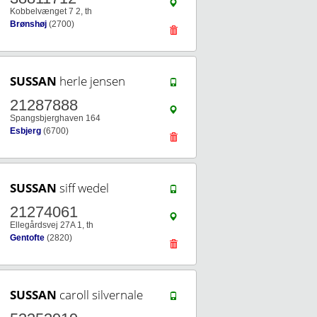
Kobbelvænget 7 2, th
Brønshøj
(2700)
SUSSAN
herle jensen
21287888
Spangsbjerghaven 164
Esbjerg
(6700)
SUSSAN
siff wedel
21274061
Ellegårdsvej 27A 1, th
Gentofte
(2820)
SUSSAN
caroll silvernale