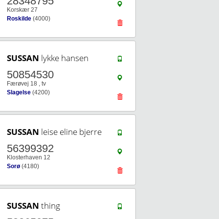
28348795
Korskær 27
Roskilde
(4000)
SUSSAN
lykke hansen
50854530
Færøvej 18 , tv
Slagelse
(4200)
SUSSAN
leise eline bjerre
56399392
Klosterhaven 12
Sorø
(4180)
SUSSAN
thing