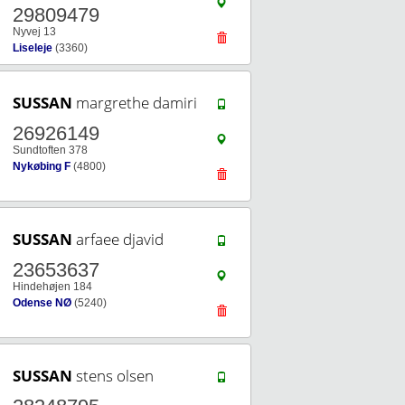
29809479
Nyvej 13
Liseleje
(3360)
SUSSAN
margrethe damiri
26926149
Sundtoften 378
Nykøbing F
(4800)
SUSSAN
arfaee djavid
23653637
Hindehøjen 184
Odense NØ
(5240)
SUSSAN
stens olsen