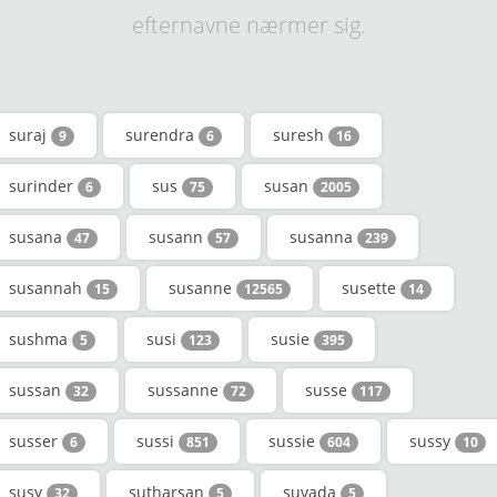
efternavne nærmer sig.
suraj
surendra
suresh
9
6
16
surinder
sus
susan
6
75
2005
susana
susann
susanna
47
57
239
susannah
susanne
susette
15
12565
14
sushma
susi
susie
5
123
395
sussan
sussanne
susse
32
72
117
susser
sussi
sussie
sussy
6
851
604
10
susy
sutharsan
suvada
32
5
5