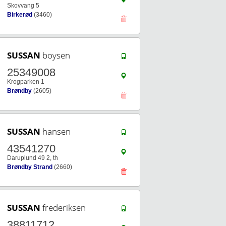
Skovvang 5
Birkerød
(3460)
SUSSAN
boysen
25349008
Krogparken 1
Brøndby
(2605)
SUSSAN
hansen
43541270
Daruplund 49 2, th
Brøndby Strand
(2660)
SUSSAN
frederiksen
38811712