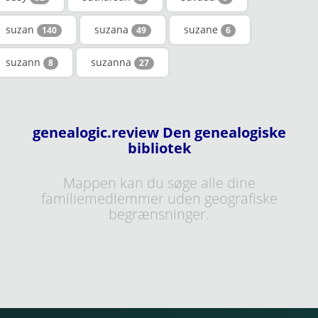
suzan
suzana
suzane
140
49
6
suzann
suzanna
8
27
genealogic.review Den genealogiske
bibliotek
Mappen kan du søge alle dine
familiemedlemmer uden geografiske
begrænsninger.