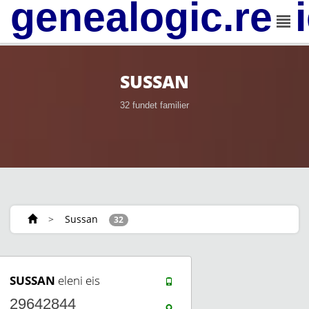
genealogic.rev
SUSSAN
32 fundet familier
>
Sussan
32
SUSSAN
eleni eis
29642844