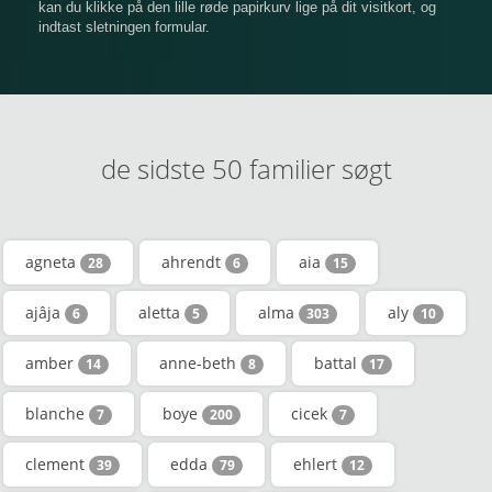
kan du klikke på den lille røde papirkurv lige på dit visitkort, og
indtast sletningen formular.
de sidste 50 familier søgt
agneta
ahrendt
aia
28
6
15
ajâja
aletta
alma
aly
6
5
303
10
amber
anne-beth
battal
14
8
17
blanche
boye
cicek
7
200
7
clement
edda
ehlert
39
79
12