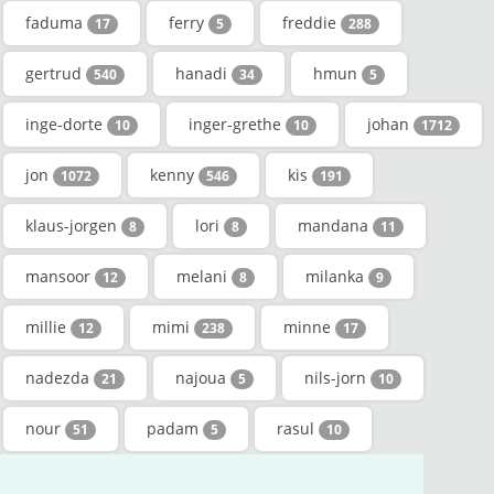
faduma
ferry
freddie
17
5
288
gertrud
hanadi
hmun
540
34
5
inge-dorte
inger-grethe
johan
10
10
1712
jon
kenny
kis
1072
546
191
klaus-jorgen
lori
mandana
8
8
11
mansoor
melani
milanka
12
8
9
millie
mimi
minne
12
238
17
nadezda
najoua
nils-jorn
21
5
10
nour
padam
rasul
51
5
10
ricky
ross
sadie
226
14
16