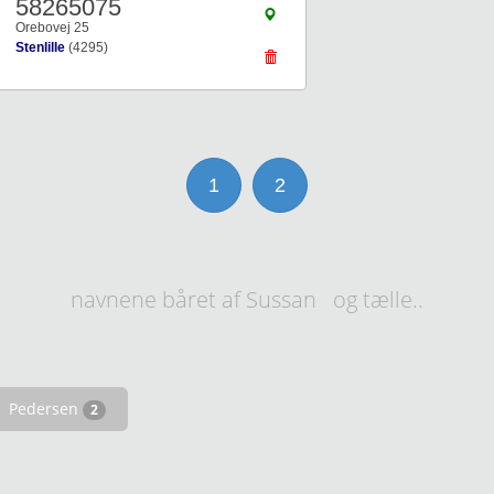
58265075
Orebovej 25
Stenlille
(4295)
1
2
navnene båret af Sussan og tælle..
Pedersen
2