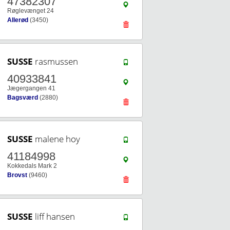
47382307
Røglevænget 24
Allerød
(3450)
SUSSE
rasmussen
40933841
Jægergangen 41
Bagsværd
(2880)
SUSSE
malene hoy
41184998
Kokkedals Mark 2
Brovst
(9460)
SUSSE
liff hansen