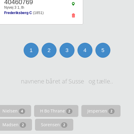
40460769
Nyvej 3 1, th
Frederiksberg C
(1851)
1
2
3
4
5
navnene båret af Susse og tælle..
Nielsen
H Bo Thrane
Jespersen
4
2
2
Madsen
Sorensen
2
2