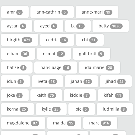
amr
ann-cathrin
anne-mari
6
6
19
aycan
ayed
b.
betty
6
6
15
1036
birgith
cedric
chi
471
16
51
elham
esmat
gull-britt
36
12
9
hafize
hans-aage
ida-marie
5
16
28
idun
iveta
jahan
jihad
5
13
12
45
joke
keith
kiddie
kifah
5
75
7
11
korna
kylle
loic
ludmilla
25
25
5
8
magdalene
majda
marc
87
15
916