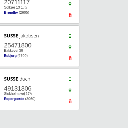
20711117
Solkær 13 1, tv
Brøndby
(2605)
SUSSE
jakobsen
25471800
Bakkevej 39
Esbjerg
(6700)
SUSSE
duch
49131306
Stokholmsvej 17A
Espergærde
(3060)