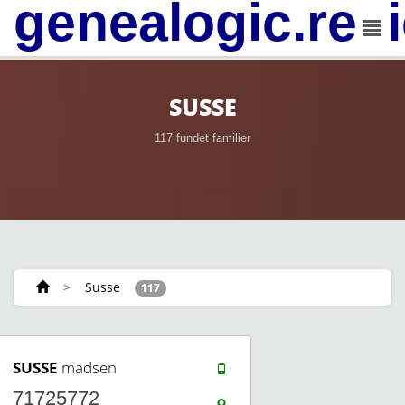
genealogic.rev
SUSSE
117 fundet familier
>
Susse
117
SUSSE
madsen
71725772