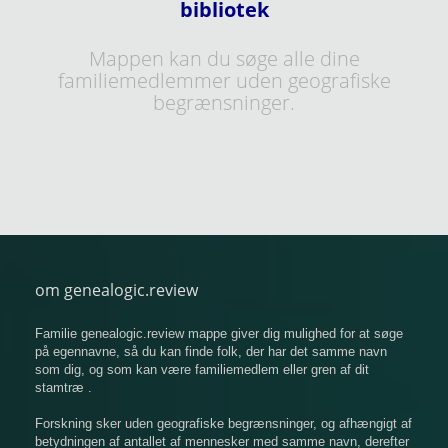
bibliotek
Mappen kan du søge alle dine
familiemedlemmer uden geografiske
begrænsninger.
om genealogic.review
Familie genealogic.review mappe giver dig mulighed for at søge
på egennavne, så du kan finde folk, der har det samme navn
som dig, og som kan være familiemedlem eller gren af ​​dit
stamtræ .
Forskning sker uden geografiske begrænsninger, og afhængigt af
betydningen af ​​antallet af mennesker med samme navn, derefter