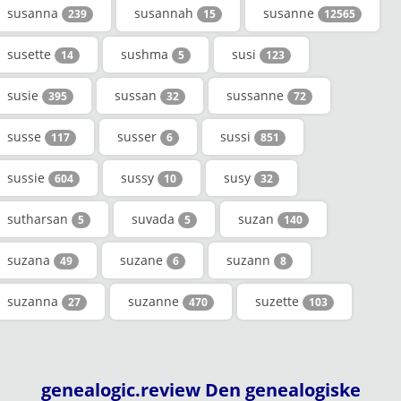
susanna
susannah
susanne
239
15
12565
susette
sushma
susi
14
5
123
susie
sussan
sussanne
395
32
72
susse
susser
sussi
117
6
851
sussie
sussy
susy
604
10
32
sutharsan
suvada
suzan
5
5
140
suzana
suzane
suzann
49
6
8
suzanna
suzanne
suzette
27
470
103
genealogic.review Den genealogiske