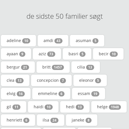
de sidste 50 familier søgt
adeline
amdi
asuman
10
43
5
ayaan
aziz
basri
becir
9
73
5
10
bergur
britt
cilia
21
1457
13
clea
concepcion
eleonor
13
7
5
elvig
emmeline
essam
16
6
19
gil
haidi
hedi
helge
11
10
13
1948
henriett
ilsa
janeke
6
24
8