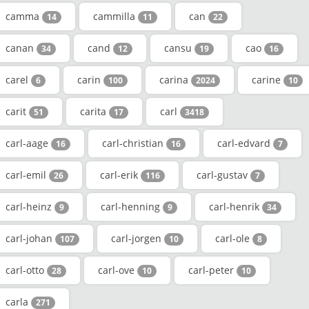
camma
cammilla
can
14
11
22
canan
cand
cansu
cao
34
12
19
16
carel
carin
carina
carine
6
100
2024
10
carit
carita
carl
51
17
3418
carl-aage
carl-christian
carl-edvard
16
16
7
carl-emil
carl-erik
carl-gustav
26
116
7
carl-heinz
carl-henning
carl-henrik
9
9
34
carl-johan
carl-jorgen
carl-ole
107
10
8
carl-otto
carl-ove
carl-peter
28
10
10
carla
271