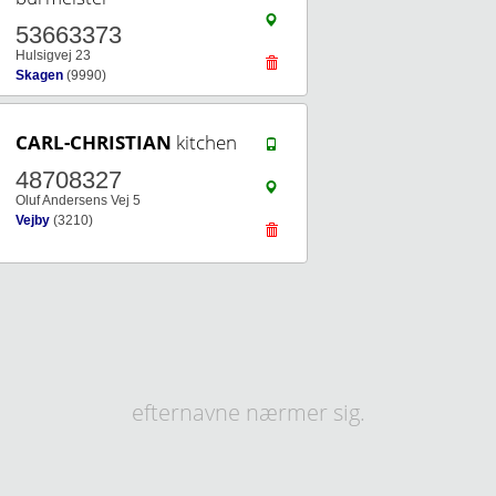
53663373
Hulsigvej 23
Skagen
(9990)
CARL-CHRISTIAN
kitchen
48708327
Oluf Andersens Vej 5
Vejby
(3210)
efternavne nærmer sig.