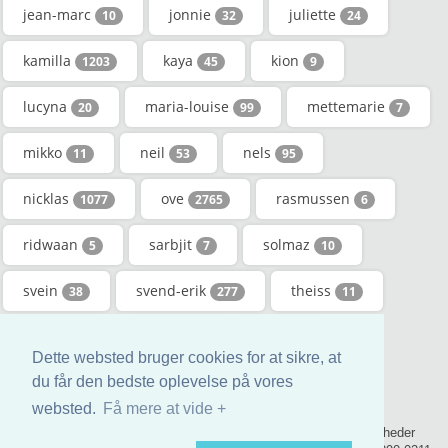
jean-marc
jonnie
juliette
10
32
24
kamilla
kaya
kion
1203
45
9
lucyna
maria-louise
mettemarie
20
99
7
mikko
neil
nels
11
53
95
nicklas
ove
rasmussen
1077
2765
6
ridwaan
sarbjit
solmaz
5
7
10
svein
svend-erik
theiss
38
277
11
wanpen
yücel
zing
8
7
5
Dette websted bruger cookies for at sikre, at
zouheir
du får den bedste oplevelse på vores
9
websted.
Få mere at vide +
© 2017 - genealogic.review den genealogiske bog. Alle rettigheder