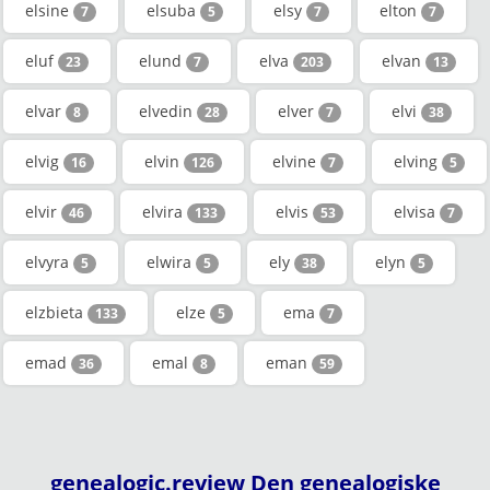
elsine
elsuba
elsy
elton
7
5
7
7
eluf
elund
elva
elvan
23
7
203
13
elvar
elvedin
elver
elvi
8
28
7
38
elvig
elvin
elvine
elving
16
126
7
5
elvir
elvira
elvis
elvisa
46
133
53
7
elvyra
elwira
ely
elyn
5
5
38
5
elzbieta
elze
ema
133
5
7
emad
emal
eman
36
8
59
genealogic.review Den genealogiske