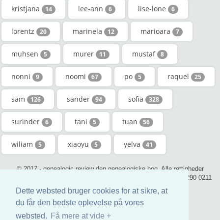
kristjana
lee-ann
lise-lone
14
6
6
lorentz
marinela
marioara
20
12
7
muhsen
murer
mustaf
5
11
8
nonni
noomi
po
raquel
9
67
5
25
sam
sander
sofia
126
94
328
surinder
tani
tuan
6
5
56
wiliam
xiaoyu
yelva
5
5
41
© 2017 - genealogic.review den genealogiske bog. Alle rettigheder
forbeholdt. - contact@genealogic.review - phone : +44 (0) 20 3290 0211
(London)
Dette websted bruger cookies for at sikre, at
du får den bedste oplevelse på vores
websted.
Få mere at vide +