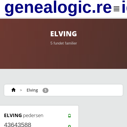
genealogic.rev
ELVING
5 fundet familier
>
Elving
5
ELVING
pedersen
43643588