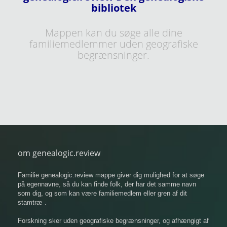
bibliotek
Mappen kan du søge alle dine
familiemedlemmer uden geografiske
begrænsninger.
om genealogic.review
Familie genealogic.review mappe giver dig mulighed for at søge
på egennavne, så du kan finde folk, der har det samme navn
som dig, og som kan være familiemedlem eller gren af ​​dit
stamtræ .
Forskning sker uden geografiske begrænsninger, og afhængigt af