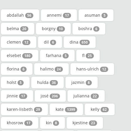
abdallah
annemi
asuman
56
17
5
belma
borgny
boshra
20
10
6
clemen
dil
dina
12
6
650
elsebet
farhana
fl
180
5
25
florina
halimo
hans-ulrich
6
24
12
holst
hulda
jazmin
5
36
8
jinnie
josé
julianna
17
206
22
karen-lisbeth
kate
kelly
29
1399
62
khosrow
kin
kjestine
17
8
23