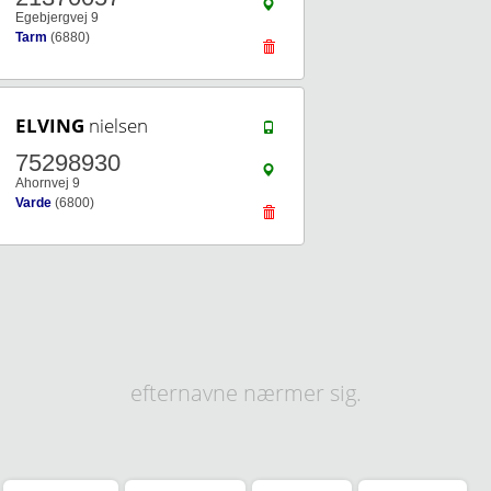
Egebjergvej 9
Tarm
(6880)
ELVING
nielsen
75298930
Ahornvej 9
Varde
(6800)
efternavne nærmer sig.