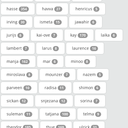
hasse
havva
henricus
354
27
5
irving
ismeta
jawahir
30
15
6
jurijs
kai-ove
kay
laika
6
7
170
6
lambert
larus
laurence
7
8
16
manja
mar
minoo
162
6
8
miroslava
mounzer
nazem
8
7
5
parveen
radisa
shimon
10
11
6
sickan
snjezana
sorina
12
12
7
suleman
tatjana
telma
11
100
9
theodor
thue
ulrick
185
169
31