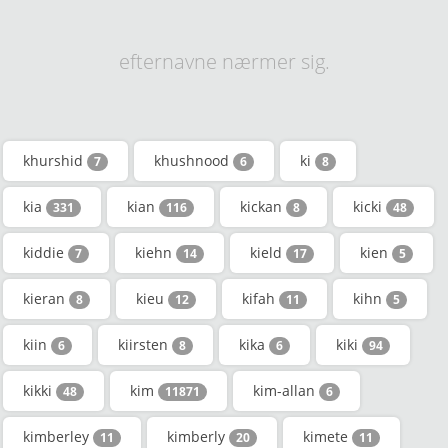
efternavne nærmer sig.
khurshid
khushnood
ki
7
6
8
kia
kian
kickan
kicki
331
116
8
48
kiddie
kiehn
kield
kien
7
14
17
5
kieran
kieu
kifah
kihn
8
12
11
5
kiin
kiirsten
kika
kiki
6
8
6
94
kikki
kim
kim-allan
48
11871
6
kimberley
kimberly
kimete
11
20
11