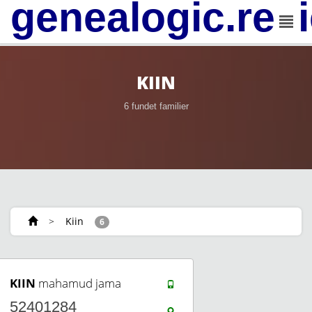
genealogic.rev
KIIN
6 fundet familier
>
Kiin
6
KIIN
mahamud jama
52401284