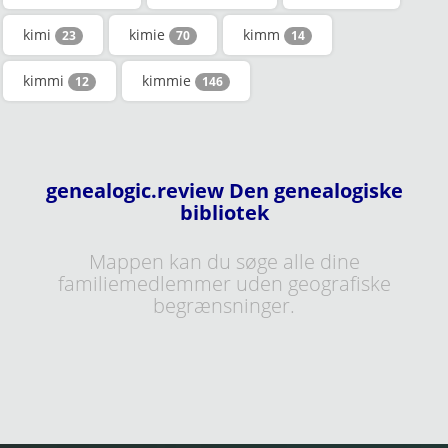
kimi
kimie
kimm
23
70
14
kimmi
kimmie
12
146
genealogic.review Den genealogiske
bibliotek
Mappen kan du søge alle dine
familiemedlemmer uden geografiske
begrænsninger.