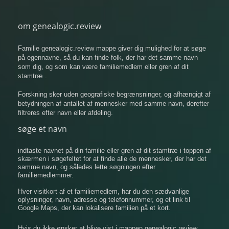
om genealogic.review
Familie genealogic.review mappe giver dig mulighed for at søge
på egennavne, så du kan finde folk, der har det samme navn
som dig, og som kan være familiemedlem eller gren af ​​dit
stamtræ .
Forskning sker uden geografiske begrænsninger, og afhængigt af
betydningen af ​​antallet af mennesker med samme navn, derefter
filtreres efter navn eller afdeling.
søge et navn
indtaste navnet på din familie eller gren af ​​dit stamtræ i toppen af
​​skærmen i søgefeltet for at finde alle de mennesker, der har det
samme navn, og således lette søgningen efter
familiemedlemmer.
Hver visitkort af et familiemedlem, har du den sædvanlige
oplysninger, navn, adresse og telefonnummer, og et link til
Google Maps, der kan lokalisere familien på et kort.
Hvis du ikke ønsker at blive vist i mappen genealogic.review,