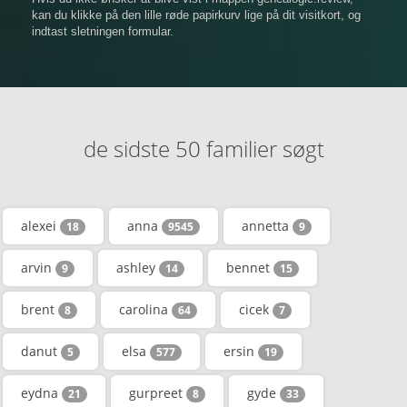
kan du klikke på den lille røde papirkurv lige på dit visitkort, og
indtast sletningen formular.
de sidste 50 familier søgt
alexei
anna
annetta
18
9545
9
arvin
ashley
bennet
9
14
15
brent
carolina
cicek
8
64
7
danut
elsa
ersin
5
577
19
eydna
gurpreet
gyde
21
8
33