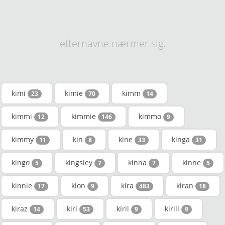
efternavne nærmer sig.
kimi
kimie
kimm
23
70
14
kimmi
kimmie
kimmo
12
146
9
kimmy
kin
kine
kinga
11
8
33
31
kingo
kingsley
kinna
kinne
5
7
7
5
kinnie
kion
kira
kiran
17
9
483
18
kiraz
kiri
kiril
kirill
14
53
9
9