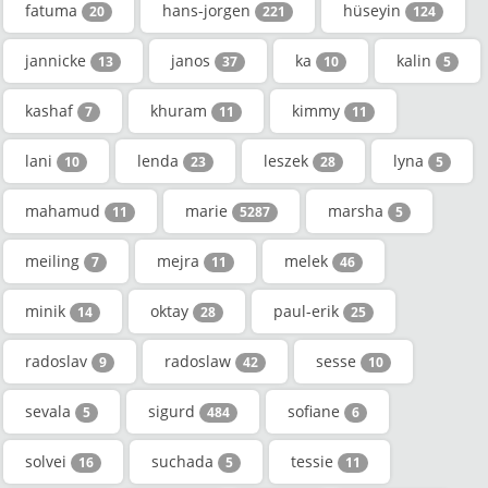
fatuma
hans-jorgen
hüseyin
20
221
124
jannicke
janos
ka
kalin
13
37
10
5
kashaf
khuram
kimmy
7
11
11
lani
lenda
leszek
lyna
10
23
28
5
mahamud
marie
marsha
11
5287
5
meiling
mejra
melek
7
11
46
minik
oktay
paul-erik
14
28
25
radoslav
radoslaw
sesse
9
42
10
sevala
sigurd
sofiane
5
484
6
solvei
suchada
tessie
16
5
11