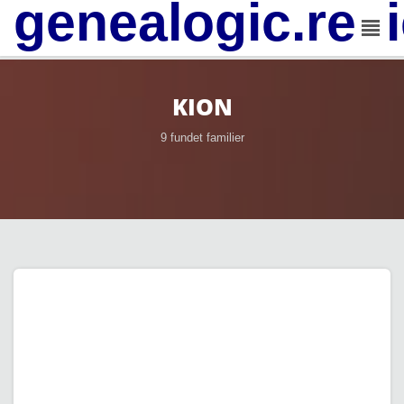
genealogic.rev
KION
9 fundet familier