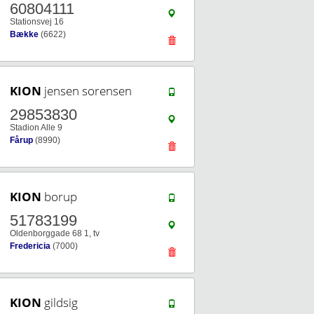
60804111
Stationsvej 16
Bække
(6622)
KION
jensen sorensen
29853830
Stadion Alle 9
Fårup
(8990)
KION
borup
51783199
Oldenborggade 68 1, tv
Fredericia
(7000)
KION
gildsig