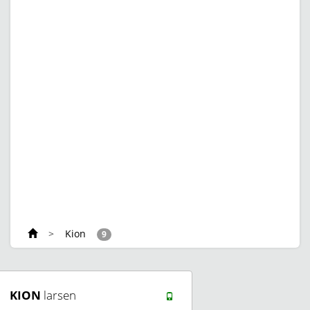
>
Kion
9
KION
larsen