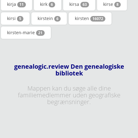
kirja
kirk
kirsa
kirse
11
6
63
8
kirsi
kirstein
kirsten
5
6
16072
kirsten-marie
21
genealogic.review Den genealogiske
bibliotek
Mappen kan du søge alle dine
familiemedlemmer uden geografiske
begrænsninger.