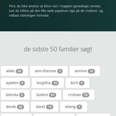
Hvis du ikke ønsker at blive vist i mappen genealogic.review,
kan du klikke på den lille røde papirkurv lige på dit visitkort, og
indtast sletningen formular.
de sidste 50 familier søgt
aleks
ann-therese
annine
45
5
10
aytekin
birgitha
birit
8
10
9
blenda
bülent
cristian
5
41
76
derek
dorel
elving
42
13
5