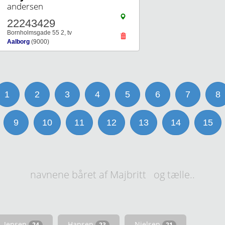
andersen
22243429
Bornholmsgade 55 2, tv
Aalborg
(9000)
1
2
3
4
5
6
7
8
9
10
11
12
13
14
15
navnene båret af Majbritt og tælle..
Jensen
Hansen
Nielsen
24
23
21