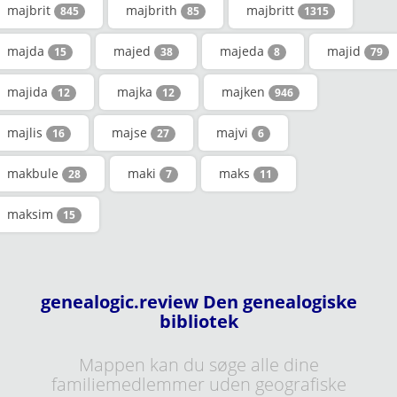
majbrit
majbrith
majbritt
845
85
1315
majda
majed
majeda
majid
15
38
8
79
majida
majka
majken
12
12
946
majlis
majse
majvi
16
27
6
makbule
maki
maks
28
7
11
maksim
15
genealogic.review Den genealogiske
bibliotek
Mappen kan du søge alle dine
familiemedlemmer uden geografiske