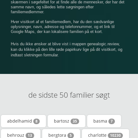
​​skærmen i søgefeltet for at finde alle de mennesker, der har det
samme navn, og således lette søgningen efter
familiemedlemmer.
Hver visitkort af et familiemedlem, har du den sædvanlige
oplysninger, navn, adresse og telefonnummer, og et link til
Google Maps, der kan lokalisere familien på et kort.
Hvis du ikke ønsker at blive vist i mappen genealogic.review,
kan du klikke på den lille røde papirkurv lige på dit visitkort, og
indtast sletningen formular.
de sidste 50 familier søgt
abdelhamid
bartosz
basma
8
35
7
behrouz
bergtora
charlotte
13
5
10230