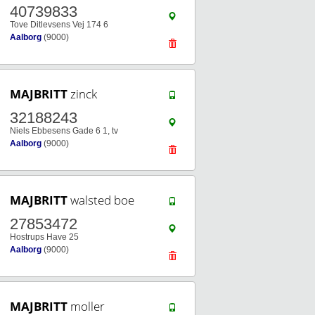
40739833
Tove Ditlevsens Vej 174 6
Aalborg
(9000)
MAJBRITT
zinck
32188243
Niels Ebbesens Gade 6 1, tv
Aalborg
(9000)
MAJBRITT
walsted boe
27853472
Hostrups Have 25
Aalborg
(9000)
MAJBRITT
moller