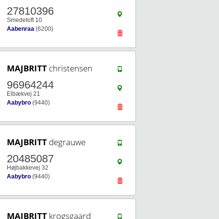
27810396
Smedetoft 10
Aabenraa
(6200)
MAJBRITT
christensen
96964244
Elbækvej 21
Aabybro
(9440)
MAJBRITT
degrauwe
20485087
Højbakkevej 32
Aabybro
(9440)
MAJBRITT
krogsgaard