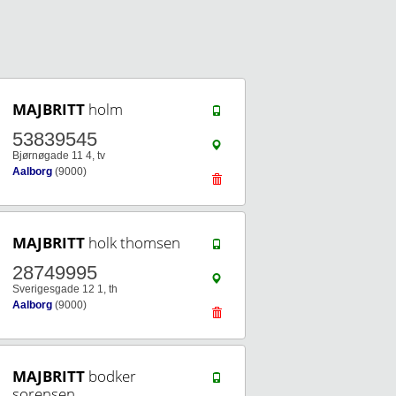
MAJBRITT
holm
53839545
Bjørnøgade 11 4, tv
Aalborg
(9000)
MAJBRITT
holk thomsen
28749995
Sverigesgade 12 1, th
Aalborg
(9000)
MAJBRITT
bodker
sorensen