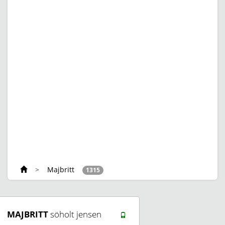
>
Majbritt
1315
MAJBRITT
söholt jensen