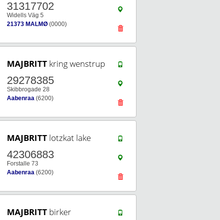
31317702
Widells Väg 5
21373 MALMØ
(0000)
MAJBRITT
kring wenstrup
29278385
Skibbrogade 28
Aabenraa
(6200)
MAJBRITT
lotzkat lake
42306883
Forstalle 73
Aabenraa
(6200)
MAJBRITT
birker