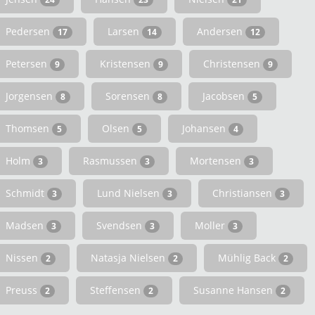
Pedersen
Larsen
Andersen
17
14
12
Petersen
Kristensen
Christensen
9
9
9
Jorgensen
Sorensen
Jacobsen
8
8
5
Thomsen
Olsen
Johansen
5
5
4
Holm
Rasmussen
Mortensen
3
3
3
Schmidt
Lund Nielsen
Christiansen
3
3
3
Madsen
Svendsen
Moller
3
3
3
Nissen
Natasja Nielsen
Mühlig Back
2
2
2
Preuss
Steffensen
Susanne Hansen
2
2
2