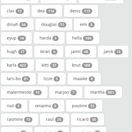
clas
dea
deniz
15
116
115
dinah
douglas
emi
44
51
6
eyup
harda
hella
14
5
180
hugh
ikran
jamil
janik
17
6
48
14
karla
kitti
knut
423
37
100
lars-bo
lizze
maaike
81
5
8
malermester
marjon
martha
16
7
801
nail
omaima
pouline
8
8
35
rasmine
raul
ricard
10
26
30