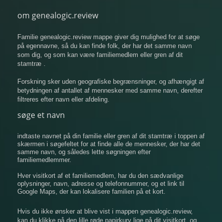
om genealogic.review
Familie genealogic.review mappe giver dig mulighed for at søge
på egennavne, så du kan finde folk, der har det samme navn
som dig, og som kan være familiemedlem eller gren af ​​dit
stamtræ .
Forskning sker uden geografiske begrænsninger, og afhængigt af
betydningen af ​​antallet af mennesker med samme navn, derefter
filtreres efter navn eller afdeling.
søge et navn
indtaste navnet på din familie eller gren af ​​dit stamtræ i toppen af
​​skærmen i søgefeltet for at finde alle de mennesker, der har det
samme navn, og således lette søgningen efter
familiemedlemmer.
Hver visitkort af et familiemedlem, har du den sædvanlige
oplysninger, navn, adresse og telefonnummer, og et link til
Google Maps, der kan lokalisere familien på et kort.
Hvis du ikke ønsker at blive vist i mappen genealogic.review,
kan du klikke på den lille røde papirkurv lige på dit visitkort, og