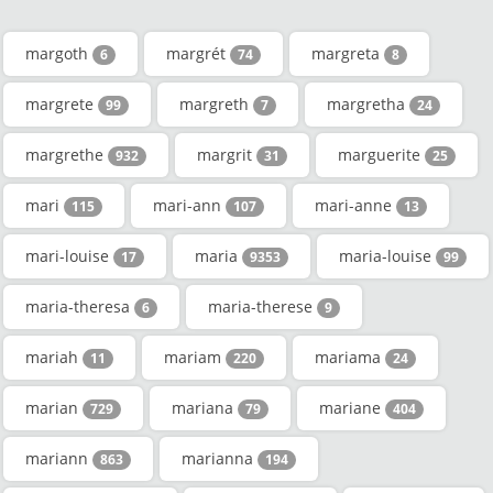
margoth
margrét
margreta
6
74
8
margrete
margreth
margretha
99
7
24
margrethe
margrit
marguerite
932
31
25
mari
mari-ann
mari-anne
115
107
13
mari-louise
maria
maria-louise
17
9353
99
maria-theresa
maria-therese
6
9
mariah
mariam
mariama
11
220
24
marian
mariana
mariane
729
79
404
mariann
marianna
863
194