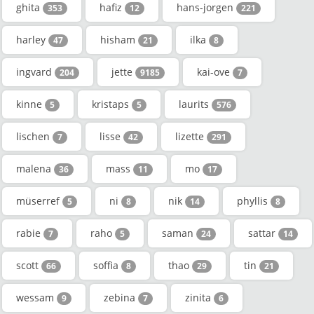
ghita
hafiz
hans-jorgen
353
12
221
harley
hisham
ilka
47
21
8
ingvard
jette
kai-ove
204
9185
7
kinne
kristaps
laurits
5
5
576
lischen
lisse
lizette
7
42
291
malena
mass
mo
36
11
17
müserref
ni
nik
phyllis
5
8
14
8
rabie
raho
saman
sattar
7
5
24
14
scott
soffia
thao
tin
66
8
29
21
wessam
zebina
zinita
9
7
6