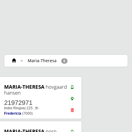
>
Maria-Theresa
6
MARIA-THERESA
hovgaard
hansen
21972971
Indre Ringvej 225 , th
Fredericia
(7000)
MARIA-THERESA
norn