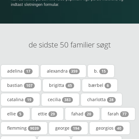
indtast sletningen formular.
de sidste 50 familier søgt
adelina
alexandra
b.
17
359
15
bastian
brigitta
bærbel
107
45
6
catalina
cecilia
charlotta
19
383
28
ellie
ettie
fahad
farah
5
29
20
77
flemming
george
georgios
9039
194
40