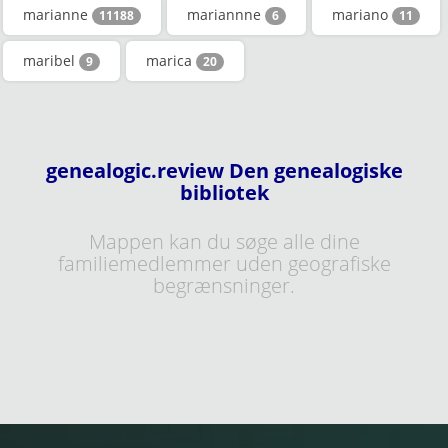
marianne
mariannne
mariano
11188
6
11
maribel
marica
9
20
genealogic.review Den genealogiske
bibliotek
Mappen kan du søge alle dine
familiemedlemmer uden geografiske
begrænsninger.