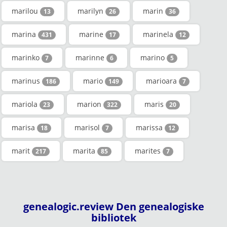
marilou
marilyn
marin
13
26
36
marina
marine
marinela
431
17
12
marinko
marinne
marino
7
6
5
marinus
mario
marioara
186
149
7
mariola
marion
maris
23
322
20
marisa
marisol
marissa
18
7
12
marit
marita
marites
217
85
7
genealogic.review Den genealogiske
bibliotek