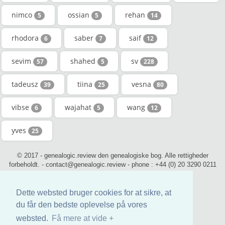
nimco
ossian
rehan
5
5
14
rhodora
saber
saif
6
7
12
sevim
shahed
sv
57
5
228
tadeusz
tiina
vesna
39
25
80
vibse
wajahat
wang
6
5
12
yves
25
© 2017 - genealogic.review den genealogiske bog. Alle rettigheder
forbeholdt. - contact@genealogic.review - phone : +44 (0) 20 3290 0211
(London)
Dette websted bruger cookies for at sikre, at
du får den bedste oplevelse på vores
websted.
Få mere at vide +