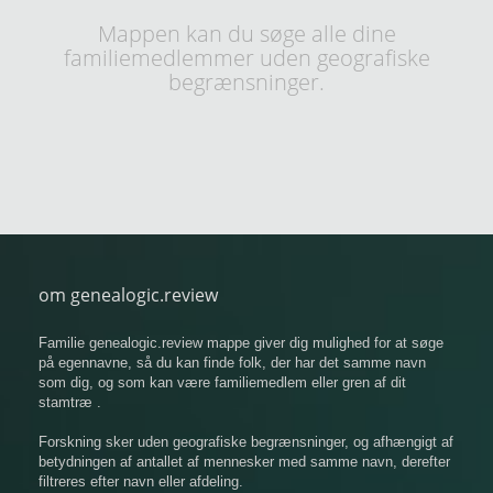
Mappen kan du søge alle dine
familiemedlemmer uden geografiske
begrænsninger.
om genealogic.review
Familie genealogic.review mappe giver dig mulighed for at søge
på egennavne, så du kan finde folk, der har det samme navn
som dig, og som kan være familiemedlem eller gren af ​​dit
stamtræ .
Forskning sker uden geografiske begrænsninger, og afhængigt af
betydningen af ​​antallet af mennesker med samme navn, derefter
filtreres efter navn eller afdeling.