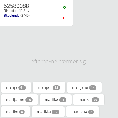
52580088
Ringtoften 11 2, tv
Skovlunde
(2740)
efternavne nærmer sig.
marija
marijan
marijana
61
12
14
marijanne
marijke
marika
18
11
70
marike
marikka
marilena
8
12
7