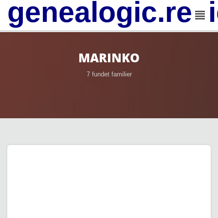
genealogic.rev
MARINKO
7 fundet familier