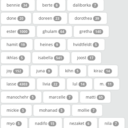
bennie
berte
daliborka
34
6
7
done
doreen
dorothea
20
23
39
ester
ghulam
gretha
1000
64
140
hamit
heines
hvidtfeldt
19
9
5
ikhlas
isabella
joost
5
541
17
joy
juna
kihn
kiraz
152
9
5
14
lasse
livia
lul
m.
4303
22
14
11
manochehr
marcelle
matti
5
7
65
mickie
mohanad
mollie
5
5
7
myo
nadifo
nezaket
nila
5
15
6
7