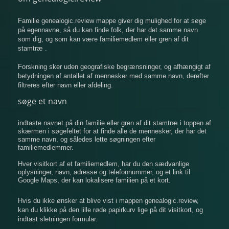
Familie genealogic.review mappe giver dig mulighed for at søge
på egennavne, så du kan finde folk, der har det samme navn
som dig, og som kan være familiemedlem eller gren af ​​dit
stamtræ .
Forskning sker uden geografiske begrænsninger, og afhængigt af
betydningen af ​​antallet af mennesker med samme navn, derefter
filtreres efter navn eller afdeling.
søge et navn
indtaste navnet på din familie eller gren af ​​dit stamtræ i toppen af
​​skærmen i søgefeltet for at finde alle de mennesker, der har det
samme navn, og således lette søgningen efter
familiemedlemmer.
Hver visitkort af et familiemedlem, har du den sædvanlige
oplysninger, navn, adresse og telefonnummer, og et link til
Google Maps, der kan lokalisere familien på et kort.
Hvis du ikke ønsker at blive vist i mappen genealogic.review,
kan du klikke på den lille røde papirkurv lige på dit visitkort, og
indtast sletningen formular.