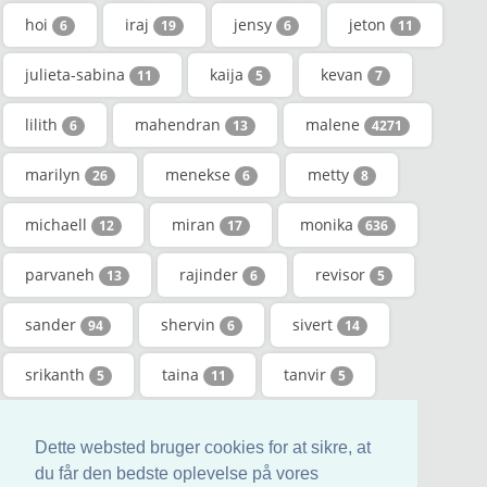
hoi
iraj
jensy
jeton
6
19
6
11
julieta-sabina
kaija
kevan
11
5
7
lilith
mahendran
malene
6
13
4271
marilyn
menekse
metty
26
6
8
michaell
miran
monika
12
17
636
parvaneh
rajinder
revisor
13
6
5
sander
shervin
sivert
94
6
14
srikanth
taina
tanvir
5
11
5
thawng
vadym
valerie
5
10
41
Dette websted bruger cookies for at sikre, at
vanesa
du får den bedste oplevelse på vores
5