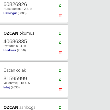
60826926
Horsedammen 2 2, th
Helsingør
(3000)
OZCAN
okumus
40686335
Bymuren 51 4, th
Hvidovre
(2650)
Özcan colak
31595999
Vejlebrovej 118 4, tv
Ishøj
(2635)
OZCAN
sariboga