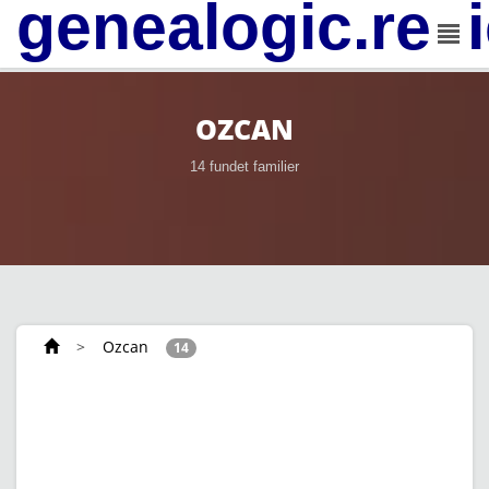
genealogic.rev
OZCAN
14 fundet familier
>
Ozcan
14