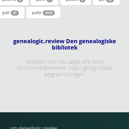
pall
palle
47
3345
genealogic.review Den genealogiske
bibliotek
Mappen kan du søge alle dine
familiemedlemmer uden geografiske
begrænsninger.
om genealogic.review