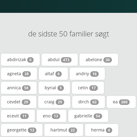
de sidste 50 familier søgt
abdirizak
abdul
abelone
6
473
30
agneta
altaf
andriy
28
6
16
annica
byrial
cetin
58
5
17
cevdet
craig
dirch
ea
29
29
62
260
ecevit
eno
gabrielle
11
13
54
georgette
hartmut
herma
13
22
6