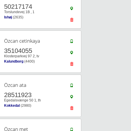
50217174
Torslundevej 1B , 1
Ishøj
(2635)
Özcan cetinkaya
35104055
Klosterparkvej 97 2, tv
Kalundborg
(4400)
Özcan ata
28511923
Egedalsvænge 50 1, th
Kokkedal
(2980)
Özcan met