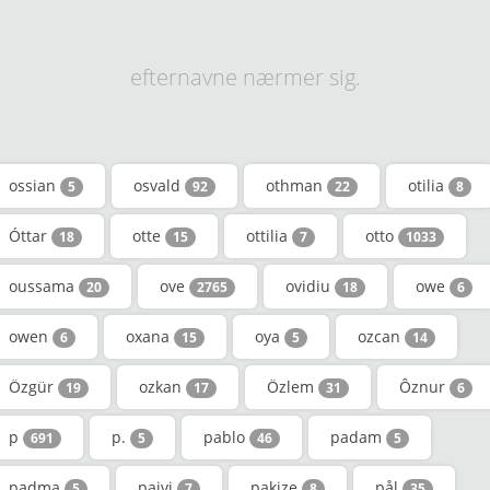
efternavne nærmer sig.
ossian
osvald
othman
otilia
5
92
22
8
Óttar
otte
ottilia
otto
18
15
7
1033
oussama
ove
ovidiu
owe
20
2765
18
6
owen
oxana
oya
ozcan
6
15
5
14
Özgür
ozkan
Özlem
Ôznur
19
17
31
6
p
p.
pablo
padam
691
5
46
5
padma
paivi
pakize
pål
5
7
8
35