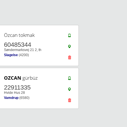
Özcan tokmak
60485344
Søndermarksvej 21 2, th
Slagelse
(4200)
OZCAN
gürbüz
22911335
Hvide Hus 28
Vamdrup
(6580)