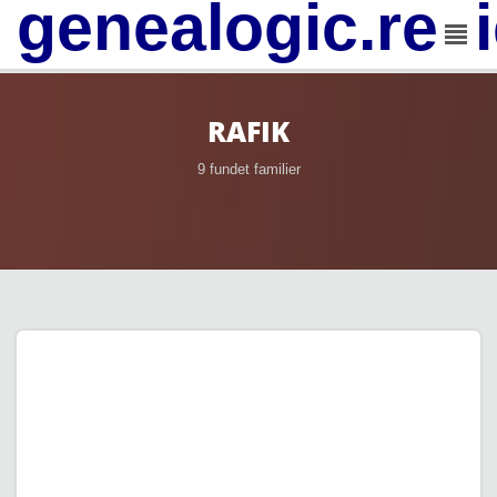
genealogic.rev
RAFIK
9 fundet familier