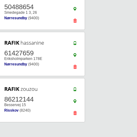
50488654
Smedegade 1 3, 26
Nørresundby
(9400)
RAFIK
hassanine
61427659
Eriksholmparken 178E
Nørresundby
(9400)
RAFIK
zouzou
86212144
Besservej 15
Risskov
(8240)