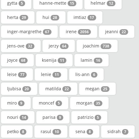
gytta
hanne-mette
helmar
5
15
12
herta
hui
imtiaz
29
28
17
inger-margrethe
irene
jeanni
67
2056
22
jens-ove
jerzy
joachim
32
64
738
joyce
ksenija
lamin
68
11
16
leise
lenie
lis-ann
77
11
6
ljubisa
matilda
megan
20
22
25
miro
moncef
morgan
9
5
35
nouri
parisa
patrizio
14
9
5
petko
rasul
sena
sidrah
8
10
8
7