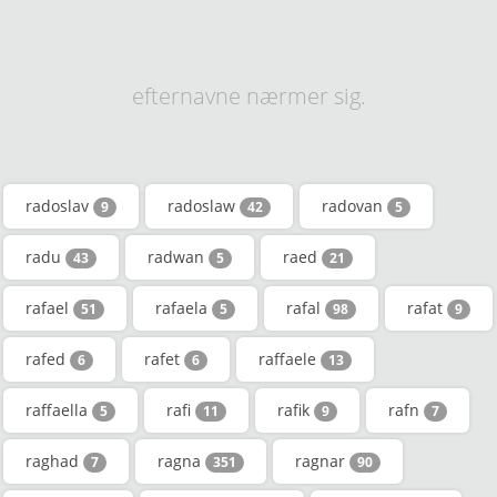
efternavne nærmer sig.
radoslav
radoslaw
radovan
9
42
5
radu
radwan
raed
43
5
21
rafael
rafaela
rafal
rafat
51
5
98
9
rafed
rafet
raffaele
6
6
13
raffaella
rafi
rafik
rafn
5
11
9
7
raghad
ragna
ragnar
7
351
90