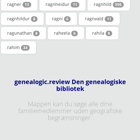
ragner
ragnheidur
ragnhild
13
11
598
ragnhildur
ragni
ragnvald
8
6
11
ragunathan
raheela
rahila
8
6
8
rahim
34
genealogic.review Den genealogiske
bibliotek
Mappen kan du søge alle dine
familiemedlemmer uden geografiske
begrænsninger.