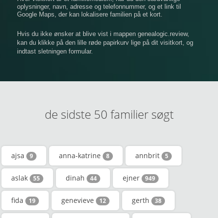
oplysninger, navn, adresse og telefonnummer, og et link til
Google Maps, der kan lokalisere familien på et kort.
Hvis du ikke ønsker at blive vist i mappen genealogic.review,
kan du klikke på den lille røde papirkurv lige på dit visitkort, og
indtast sletningen formular.
de sidste 50 familier søgt
ajsa
anna-katrine
annbrit
9
8
5
aslak
dinah
ejner
55
44
949
fida
genevieve
gerth
19
12
38