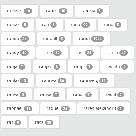
ramzan
ramzi
ramzia
10
10
5
ramzzi
ran
rana
rand
5
6
92
5
randa
randall
randi
34
5
1944
randy
rane
rani
rania
42
22
24
47
ranja
ranjan
ranjit
ranjith
7
8
7
6
ranko
rannvá
rannveig
13
30
16
ranva
ranya
raouf
raoul
5
7
7
7
raphael
raquel
rares-alexandru
11
25
5
ras
rasa
9
39