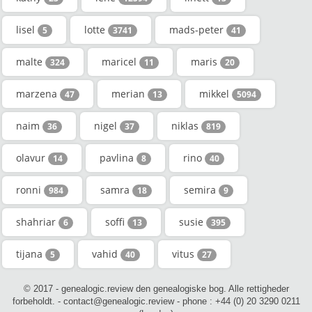
lisel
lotte
mads-peter
5
3741
41
malte
maricel
maris
324
11
20
marzena
merian
mikkel
47
13
5094
naim
nigel
niklas
36
37
819
olavur
pavlina
rino
14
8
40
ronni
samra
semira
984
18
9
shahriar
soffi
susie
6
13
395
tijana
vahid
vitus
5
40
27
© 2017 - genealogic.review den genealogiske bog. Alle rettigheder
forbeholdt. - contact@genealogic.review - phone : +44 (0) 20 3290 0211