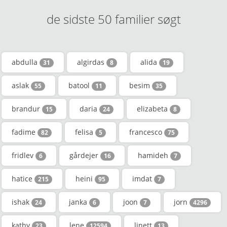
de sidste 50 familier søgt
abdulla
algirdas
alida
31
8
19
aslak
batool
besim
55
11
35
brandur
daria
elizabeta
15
24
8
fadime
felisa
francesco
82
5
75
fridlev
gårdejer
hamideh
6
16
7
hatice
heini
imdat
215
95
7
ishak
janka
joon
jorn
24
6
7
4296
kathy
lene
linett
23
12594
13