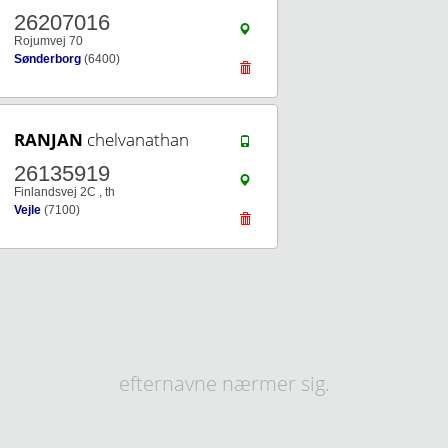
26207016
Rojumvej 70
Sønderborg
(6400)
RANJAN
chelvanathan
26135919
Finlandsvej 2C , th
Vejle
(7100)
efternavne nærmer sig.