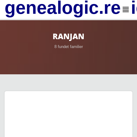
genealogic.rev
RANJAN
8 fundet familier