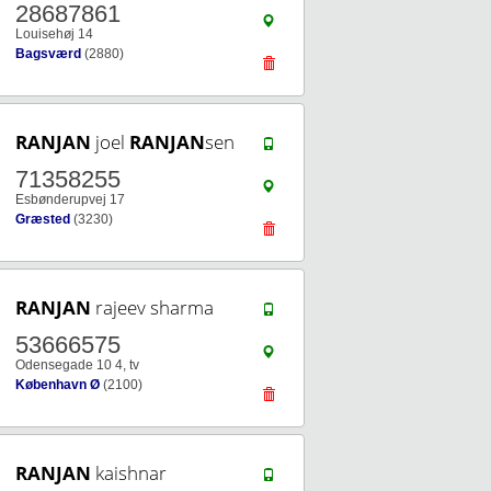
28687861
Louisehøj 14
Bagsværd
(2880)
RANJAN
joel
RANJAN
sen
71358255
Esbønderupvej 17
Græsted
(3230)
RANJAN
rajeev sharma
53666575
Odensegade 10 4, tv
København Ø
(2100)
RANJAN
kaishnar