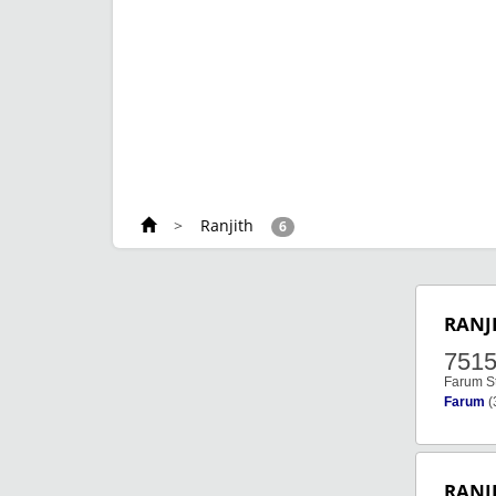
>
Ranjith
6
RANJ
751
Farum St
Farum
(
RANJ