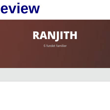
review
RANJITH
6 fundet familier