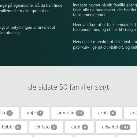
indtaste navnet på din familie eller g
 søge på egennavne, så du kan finde
finde alle de mennesker, der har de
iemedlem eller gren af ​​dit
familiemedlemmer.
Hver visitkort af et familiemedlem,
 af betydningen af ​​antallet af
telefonnummer, og et link til Google 
er afdeling.
Hvis du ikke ønsker at blive vist i 
papirkurv lige på dit visitkort, og in
de sidste 50 familier søgt
ila
anje
anne-lie
arnis
ar
6
7
12
6
bobbi
christo
ejub
elisabet
6
5
6
143