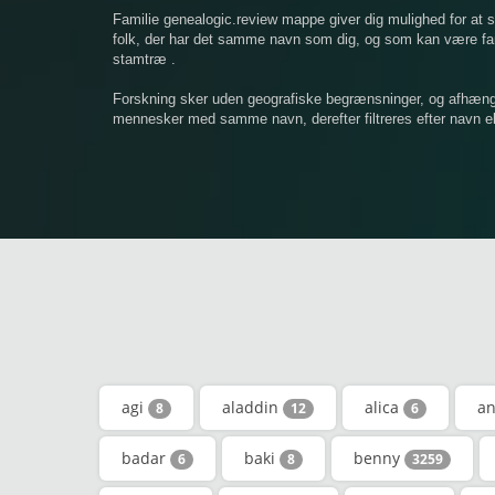
Familie genealogic.review mappe giver dig mulighed for at
folk, der har det samme navn som dig, og som kan være famil
stamtræ .
Forskning sker uden geografiske begrænsninger, og afhængigt
mennesker med samme navn, derefter filtreres efter navn ell
agi
aladdin
alica
an
8
12
6
badar
baki
benny
6
8
3259