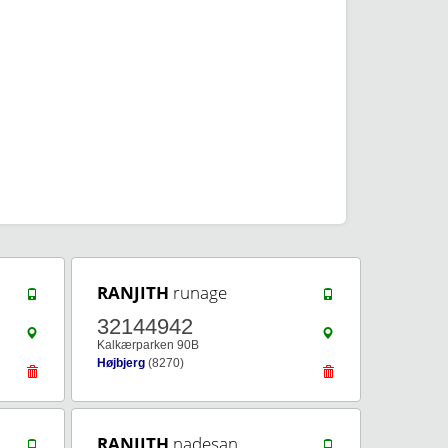
RANJITH
runage
32144942
Kalkærparken 90B
Højbjerg
(8270)
RANJITH
nadesan