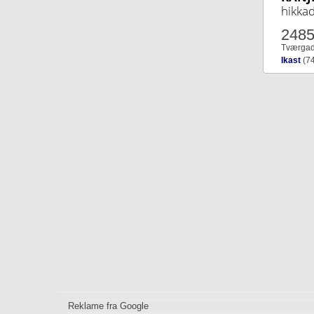
hikka
248
Tværgad
Ikast
(7
Reklame fra Google