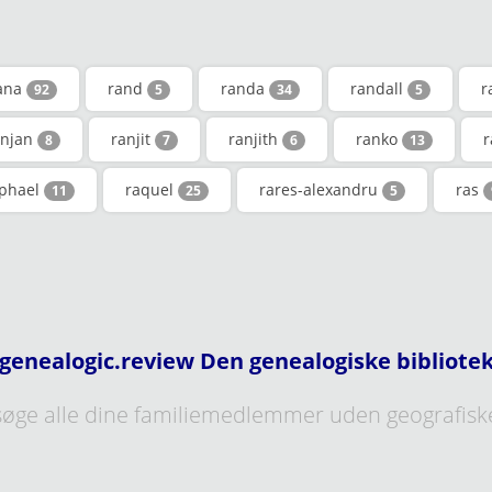
ana
rand
randa
randall
r
92
5
34
5
anjan
ranjit
ranjith
ranko
8
7
6
13
phael
raquel
rares-alexandru
ras
11
25
5
genealogic.review Den genealogiske bibliote
øge alle dine familiemedlemmer uden geografisk