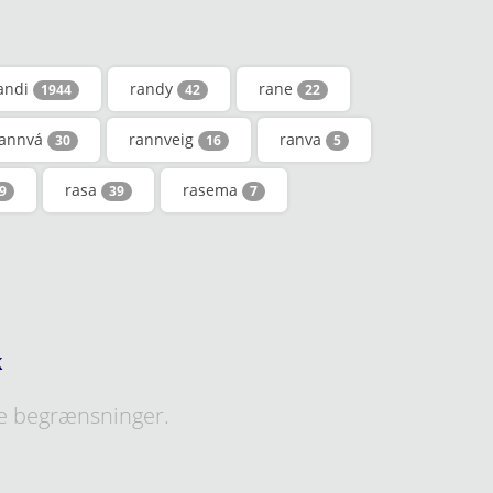
andi
randy
rane
1944
42
22
rannvá
rannveig
ranva
30
16
5
rasa
rasema
9
39
7
k
e begrænsninger.