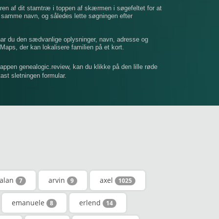
ren af ​​dit stamtræ i toppen af ​​skærmen i søgefeltet for at
t samme navn, og således lette søgningen efter
 har du den sædvanlige oplysninger, navn, adresse og
Maps, der kan lokalisere familien på et kort.
mappen genealogic.review, kan du klikke på den lille røde
dtast sletningen formular.
salan
arvin
axel
7
9
1025
emanuele
erlend
8
14