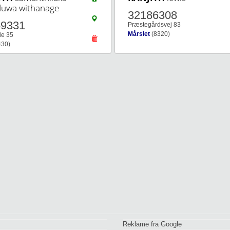
duwa withanage
32186308
59331
Præstegårdsvej 83
Mårslet
(8320)
e 35
430)
Reklame fra Google