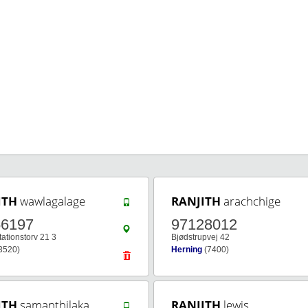
ITH
wawlagalage
RANJITH
arachchige
56197
97128012
ationstorv 21 3
Bjødstrupvej 42
3520)
Herning
(7400)
ITH
samanthilaka
RANJITH
lewis