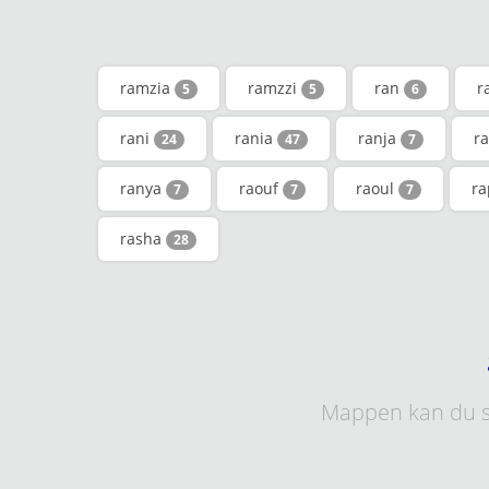
ramzia
ramzzi
ran
r
5
5
6
rani
rania
ranja
r
24
47
7
ranya
raouf
raoul
ra
7
7
7
rasha
28
Mappen kan du s