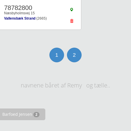
78782800
Næsbyholmsvej 15
Vallensbæk Strand
(2665)
1
2
navnene båret af Remy og tælle..
Barfoed Jensen
2