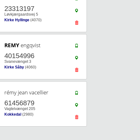
23313197
Løvkjærgaardsvej 5
Kirke Hyllinge
(4070)
REMY
engqvist
40154996
Svanevænget 3
Kirke Såby
(4060)
rémy jean vacellier
61456879
Vagtelvænget 205
Kokkedal
(2980)