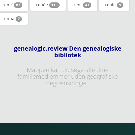
rene'
renée
reni
renie
87
113
43
9
renna
7
genealogic.review Den genealogiske
bibliotek
Mappen kan du søge alle dine
familiemedlemmer uden geografiske
begrænsninger.