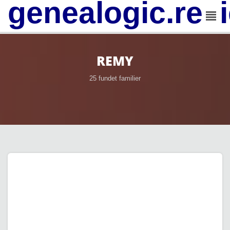
genealogic.rev
REMY
25 fundet familier