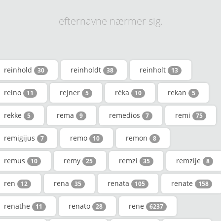
efternavne nærmer sig.
reinhold
reinholdt
reinholt
30
38
13
reino
rejner
réka
rekan
11
5
10
5
rekke
rema
remedios
remi
5
9
7
75
remigijus
remo
remon
7
10
8
remus
remy
remzi
remzije
10
25
35
8
ren
rena
renata
renate
12
35
105
158
renathe
renato
rene
11
28
6237