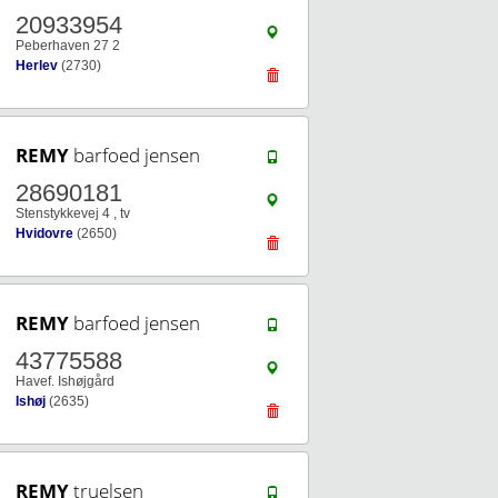
20933954
Peberhaven 27 2
Herlev
(2730)
REMY
barfoed jensen
28690181
Stenstykkevej 4 , tv
Hvidovre
(2650)
REMY
barfoed jensen
43775588
Havef. Ishøjgård
Ishøj
(2635)
REMY
truelsen