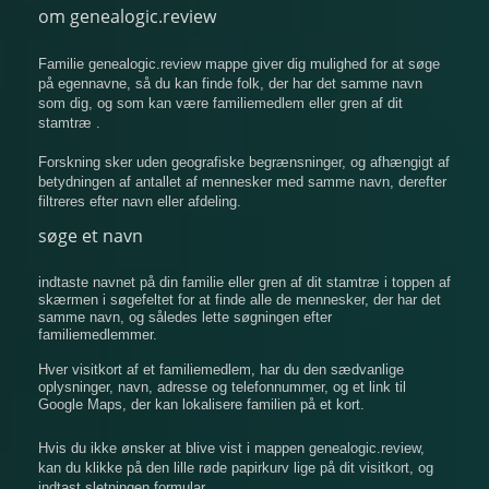
om genealogic.review
Familie genealogic.review mappe giver dig mulighed for at søge
på egennavne, så du kan finde folk, der har det samme navn
som dig, og som kan være familiemedlem eller gren af ​​dit
stamtræ .
Forskning sker uden geografiske begrænsninger, og afhængigt af
betydningen af ​​antallet af mennesker med samme navn, derefter
filtreres efter navn eller afdeling.
søge et navn
indtaste navnet på din familie eller gren af ​​dit stamtræ i toppen af
​​skærmen i søgefeltet for at finde alle de mennesker, der har det
samme navn, og således lette søgningen efter
familiemedlemmer.
Hver visitkort af et familiemedlem, har du den sædvanlige
oplysninger, navn, adresse og telefonnummer, og et link til
Google Maps, der kan lokalisere familien på et kort.
Hvis du ikke ønsker at blive vist i mappen genealogic.review,
kan du klikke på den lille røde papirkurv lige på dit visitkort, og
indtast sletningen formular.