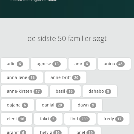
de sidste 50 familier søgt
adie
agnese
amr
anina
6
13
6
45
anna-lene
anne-britt
16
20
anne-kirsten
basil
dahabo
17
16
8
dajana
danial
dawn
6
20
9
eleni
fakri
find
fredy
16
5
239
17
granit
helvig
ionel
6
19
19