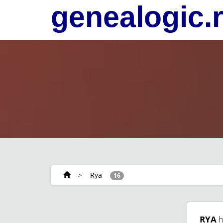
genealogic.
>
Rya
16
RYA
h