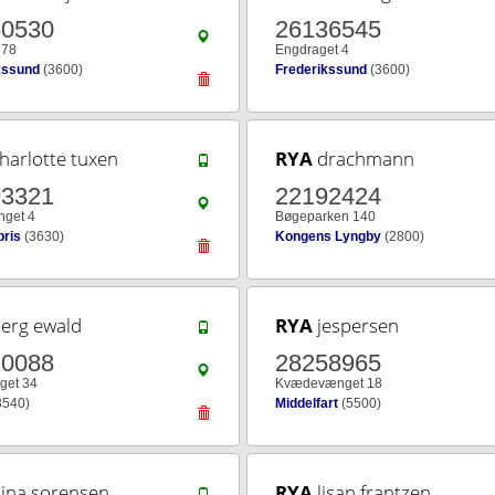
50530
26136545
 78
Engdraget 4
kssund
(3600)
Frederikssund
(3600)
harlotte tuxen
RYA
drachmann
93321
22192424
nget 4
Bøgeparken 140
ris
(3630)
Kongens Lyngby
(2800)
erg ewald
RYA
jespersen
10088
28258965
get 34
Kvædevænget 18
3540)
Middelfart
(5500)
ina sorensen
RYA
lisan frantzen