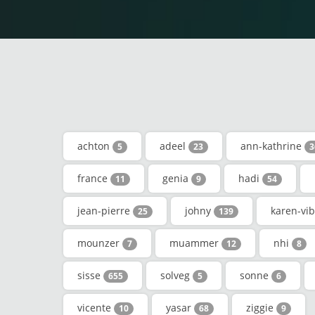
achton
adeel
ann-kathrine
5
23
3
france
genia
hadi
11
9
54
jean-pierre
johny
karen-vi
25
139
mounzer
muammer
nhi
7
12
8
sisse
solveg
sonne
655
5
6
vicente
yasar
ziggie
10
68
9