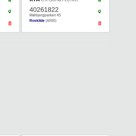
40261822
Mørbjergparken 45
Roskilde
(4000)