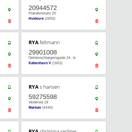
20944572
Præstemosen 20
Hvidovre
(2650)
RYA
feltmann
29901008
Oehlenschlægersgade 24 , tv
København V
(1663)
RYA
s hansen
59275598
Vestervej 19
Mørkøv
(4440)
RYA
christina rechter