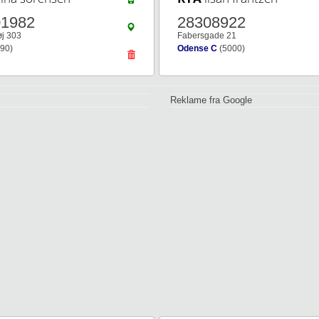
01982
28308922
øj 303
Fabersgade 21
90)
Odense C
(5000)
Reklame fra Google