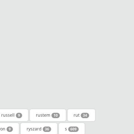
russell
rustem
rut
9
10
34
yon
ryszard
s
9
36
609