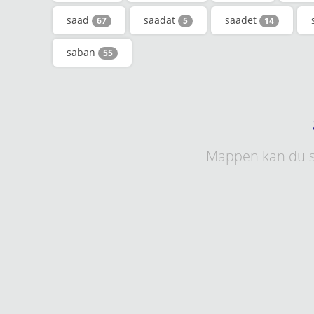
saad
saadat
saadet
67
5
14
saban
55
Mappen kan du s