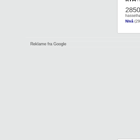
285
hasselh
Nivå
(29
Reklame fra Google