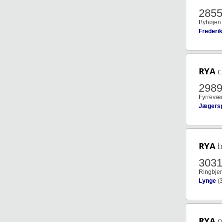
285
Byhøjen
Frederi
RYA
c
298
Fyrrevæ
Jægersp
RYA
b
303
Ringbjer
Lynge
(
RYA
n