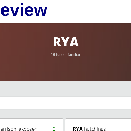
review
RYA
16 fundet familier
arrison jakobsen
RYA
hutchings