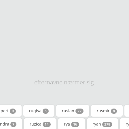
efternavne nærmer sig.
upert
ruqiya
ruslan
rusmir
9
5
22
8
andra
ruzica
rya
ryan
r
7
14
16
278