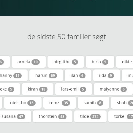
de sidste 50 familier søgt
arnela
birgitthe
birla
dikte
6
10
5
5
hanny
harun
ilan
ilda
in
11
69
6
9
beke
kiran
lars-emil
maiyanne
5
18
5
6
niels-bo
remzi
samih
shah
15
35
8
2
susana
thorstein
tilde
torkel
47
48
274
17