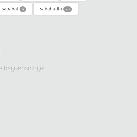
sabahat
sabahudin
6
23
k
e begrænsninger.