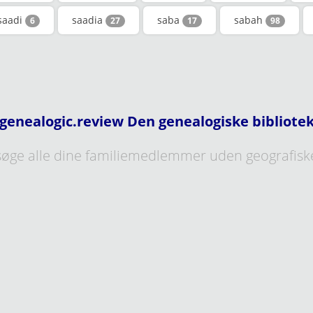
saadi
saadia
saba
sabah
6
27
17
98
genealogic.review Den genealogiske bibliote
øge alle dine familiemedlemmer uden geografisk