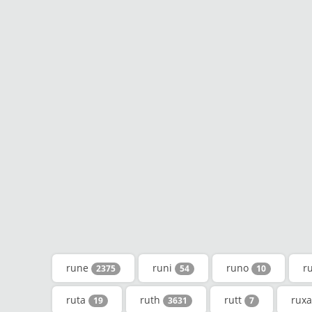
rune
runi
runo
r
2375
54
10
ruta
ruth
rutt
rux
19
3631
7