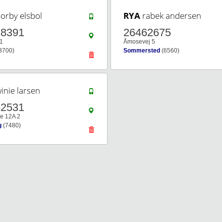
orby elsbol
RYA
rabek andersen
28391
26462675
11
Åmosevej 5
3700)
Sommersted
(6560)
inie larsen
62531
e 12A 2
g
(7480)