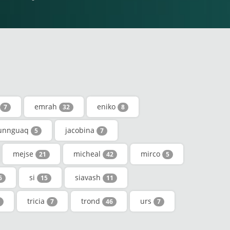
emrah
eniko
7
32
8
unnguaq
jacobina
5
7
mejse
micheal
mirco
21
42
5
si
siavash
6
15
11
tricia
trond
urs
7
46
7