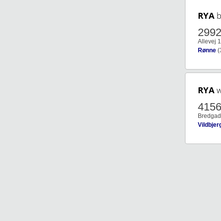
RYA
b
299
Allevej 
Rønne
(
RYA
w
415
Bredgad
Vildbjer