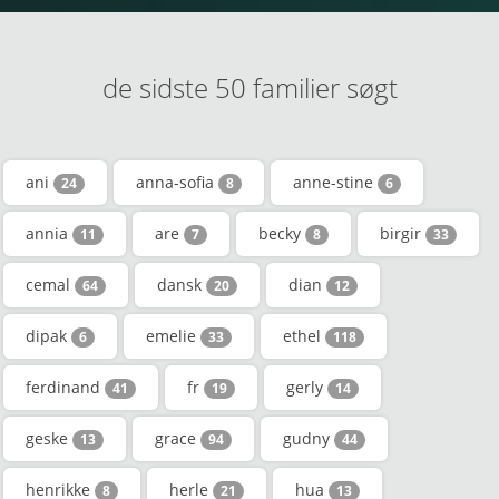
de sidste 50 familier søgt
ani
anna-sofia
anne-stine
24
8
6
annia
are
becky
birgir
11
7
8
33
cemal
dansk
dian
64
20
12
dipak
emelie
ethel
6
33
118
ferdinand
fr
gerly
41
19
14
geske
grace
gudny
13
94
44
henrikke
herle
hua
8
21
13