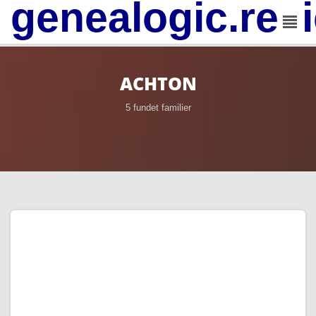
genealogic.rev
ACHTON
5 fundet familier