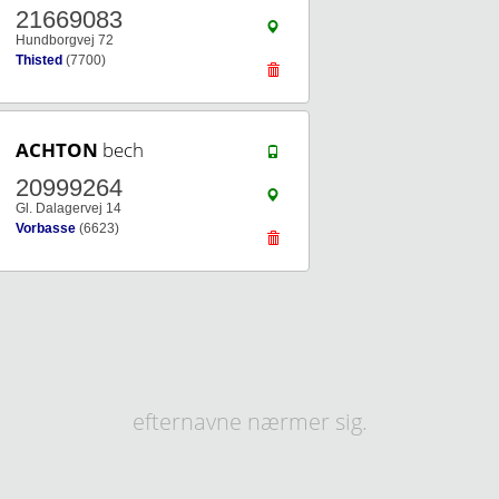
21669083
Hundborgvej 72
Thisted
(7700)
ACHTON
bech
20999264
Gl. Dalagervej 14
Vorbasse
(6623)
efternavne nærmer sig.