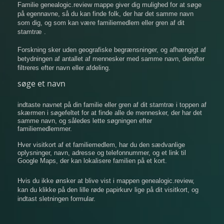
Familie genealogic.review mappe giver dig mulighed for at søge
på egennavne, så du kan finde folk, der har det samme navn
som dig, og som kan være familiemedlem eller gren af ​​dit
stamtræ .
Forskning sker uden geografiske begrænsninger, og afhængigt af
betydningen af ​​antallet af mennesker med samme navn, derefter
filtreres efter navn eller afdeling.
søge et navn
indtaste navnet på din familie eller gren af ​​dit stamtræ i toppen af
​​skærmen i søgefeltet for at finde alle de mennesker, der har det
samme navn, og således lette søgningen efter
familiemedlemmer.
Hver visitkort af et familiemedlem, har du den sædvanlige
oplysninger, navn, adresse og telefonnummer, og et link til
Google Maps, der kan lokalisere familien på et kort.
Hvis du ikke ønsker at blive vist i mappen genealogic.review,
kan du klikke på den lille røde papirkurv lige på dit visitkort, og
indtast sletningen formular.