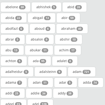
abelone
abhishek
abid
30
5
20
abida
abigail
abir
22
13
59
abolfazl
aboud
abraham
6
6
40
abrar
absalon
abshir
5
9
10
abu
abukar
achim
13
11
17
achton
ada
adalet
5
95
6
adalheidur
adalsteinn
adam
5
9
721
adama
adan
adar
adda
7
11
5
74
addi
addie
addy
25
34
38
adeel
adel
23
128