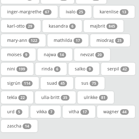
inger-margrethe
ivalo
karenlise
67
25
13
karl-otto
kasandra
majbrit
29
6
845
mary-ann
mathilda
miodrag
122
17
25
moises
najwa
nevzat
9
14
20
nini
rinda
salko
serpil
199
6
9
42
sigrún
suad
sus
114
45
75
tekla
ulla-britt
ulrikke
22
35
81
urd
vikka
vitha
wagner
5
7
17
44
zascha
14