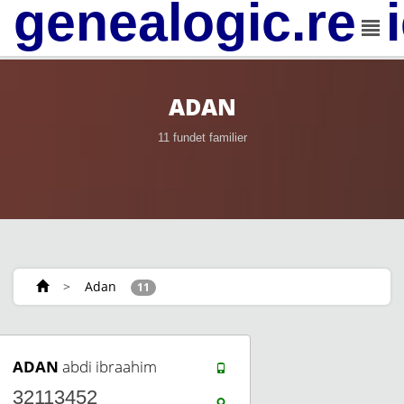
genealogic.rev
ADAN
11 fundet familier
>
Adan
11
ADAN
abdi ibraahim
32113452