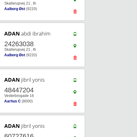
Skallerupvej 21 , th
Aalborg Øst
(9220)
ADAN
abdi ibrahim
24263038
Skallerupvej 21 , th
Aalborg Øst
(9220)
ADAN
jibril yonis
48447204
Vesterbrogade 16
Aarhus C
(8000)
ADAN
jibril yonis
60727616