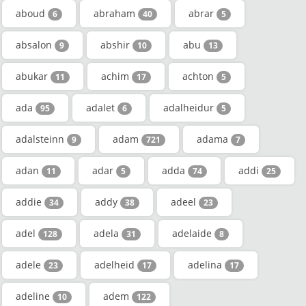
aboud
abraham
abrar
6
40
5
absalon
abshir
abu
9
10
13
abukar
achim
achton
11
17
5
ada
adalet
adalheidur
95
6
5
adalsteinn
adam
adama
9
721
7
adan
adar
adda
addi
11
5
74
25
addie
addy
adeel
34
38
23
adel
adela
adelaide
128
31
8
adele
adelheid
adelina
23
17
17
adeline
adem
10
122