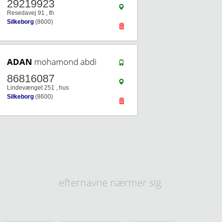
29219923
Resedavej 91 , th
Silkeborg
(8600)
ADAN
mohamond abdi
86816087
Lindevænget 251 , hus
Silkeborg
(8600)
efternavne nærmer sig.