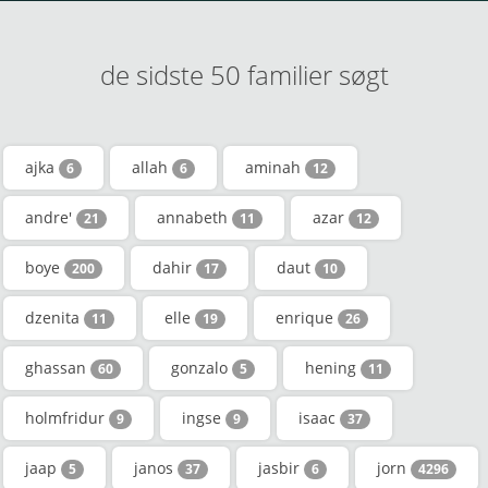
de sidste 50 familier søgt
ajka
allah
aminah
6
6
12
andre'
annabeth
azar
21
11
12
boye
dahir
daut
200
17
10
dzenita
elle
enrique
11
19
26
ghassan
gonzalo
hening
60
5
11
holmfridur
ingse
isaac
9
9
37
jaap
janos
jasbir
jorn
5
37
6
4296