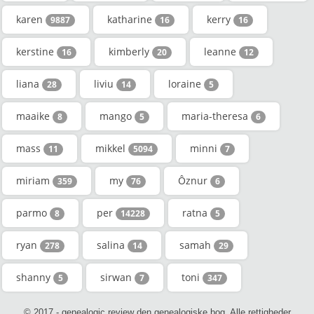
karen
katharine
kerry
9887
16
16
kerstine
kimberly
leanne
16
20
12
liana
liviu
loraine
28
14
5
maaike
mango
maria-theresa
8
5
6
mass
mikkel
minni
11
5094
7
miriam
my
Ôznur
359
76
6
parmo
per
ratna
8
14228
5
ryan
salina
samah
278
14
29
shanny
sirwan
toni
5
7
347
© 2017 - genealogic.review den genealogiske bog. Alle rettigheder