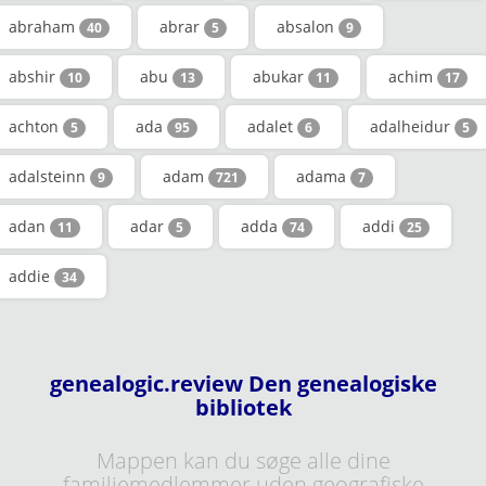
abraham
abrar
absalon
40
5
9
abshir
abu
abukar
achim
10
13
11
17
achton
ada
adalet
adalheidur
5
95
6
5
adalsteinn
adam
adama
9
721
7
adan
adar
adda
addi
11
5
74
25
addie
34
genealogic.review Den genealogiske
bibliotek
Mappen kan du søge alle dine
familiemedlemmer uden geografiske