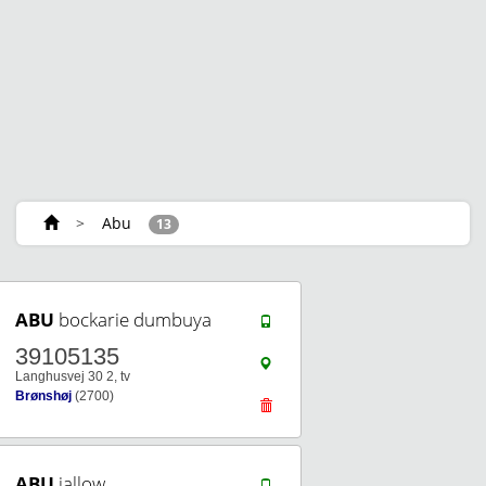
>
Abu
13
ABU
bockarie dumbuya
39105135
Langhusvej 30 2, tv
Brønshøj
(2700)
ABU
jallow