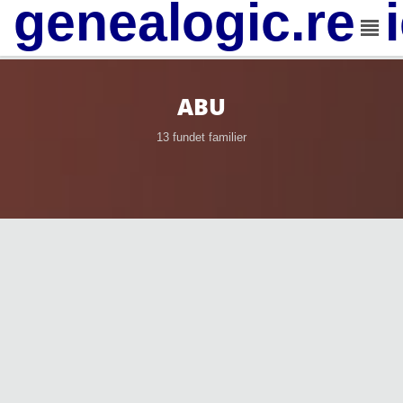
genealogic.rev
ABU
13 fundet familier