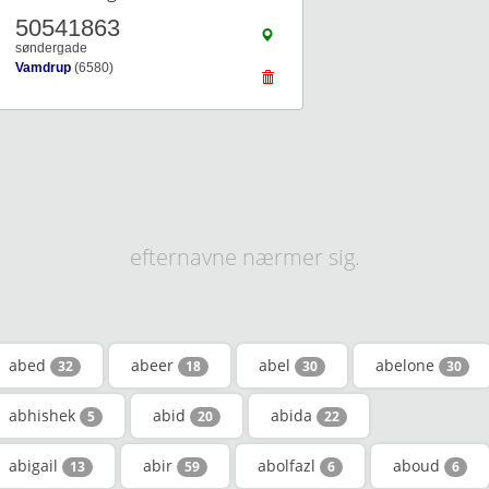
50541863
søndergade
Vamdrup
(6580)
efternavne nærmer sig.
abed
abeer
abel
abelone
32
18
30
30
abhishek
abid
abida
5
20
22
abigail
abir
abolfazl
aboud
13
59
6
6