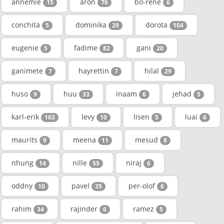
annemie
aron
bo-rene
15
76
6
conchita
dominika
dorota
5
29
104
eugenie
fadime
gani
5
82
20
ganimete
hayrettin
hilal
7
7
29
huso
huu
inaam
jehad
9
33
6
5
karl-erik
levy
lisen
luai
103
10
5
6
maurits
meena
mesud
9
11
8
nhung
nille
niraj
14
55
6
oddny
pavel
per-olof
10
35
6
rahim
rajinder
ramez
34
6
5