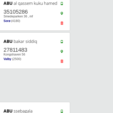
ABU
al qassem kuku hamed
35105286
Smedeparken 36 , mf
Sorø
(4180)
ABU
bakar siddiq
27811483
Kongshaven 56
Valby
(2500)
ABU
ssebagala