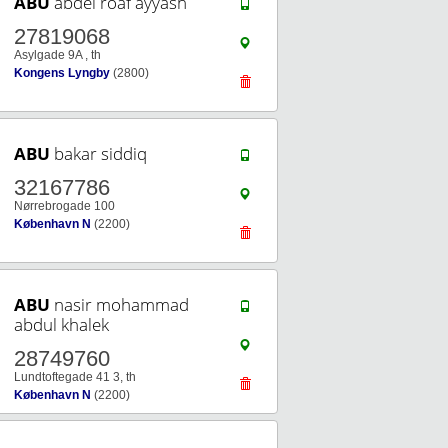
ABU
abdel roaf ayyash
27819068
Asylgade 9A , th
Kongens Lyngby
(2800)
ABU
bakar siddiq
32167786
Nørrebrogade 100
København N
(2200)
ABU
nasir mohammad
abdul khalek
28749760
Lundtoftegade 41 3, th
København N
(2200)