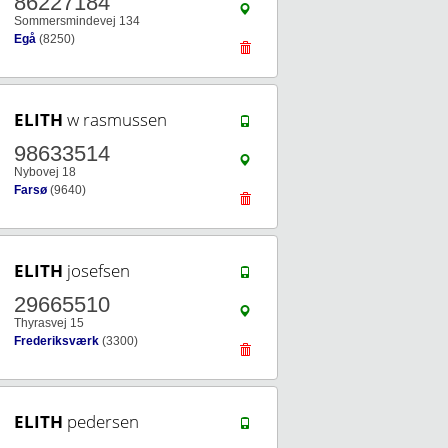
86227184
Sommersmindevej 134
Egå
(8250)
ELITH
w rasmussen
98633514
Nybovej 18
Farsø
(9640)
ELITH
josefsen
29665510
Thyrasvej 15
Frederiksværk
(3300)
ELITH
pedersen