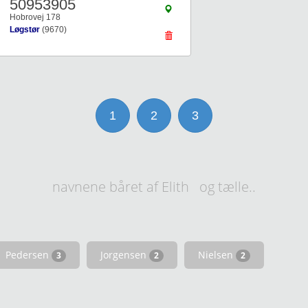
50953905
Hobrovej 178
Løgstør
(9670)
1
2
3
navnene båret af Elith og tælle..
Pedersen
Jorgensen
Nielsen
3
2
2