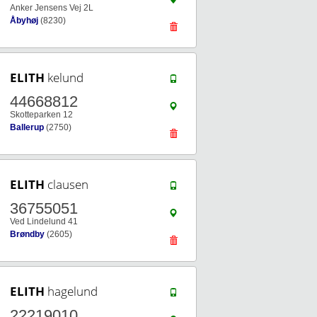
Anker Jensens Vej 2L
Åbyhøj
(8230)
ELITH
kelund
44668812
Skotteparken 12
Ballerup
(2750)
ELITH
clausen
36755051
Ved Lindelund 41
Brøndby
(2605)
ELITH
hagelund
22219010