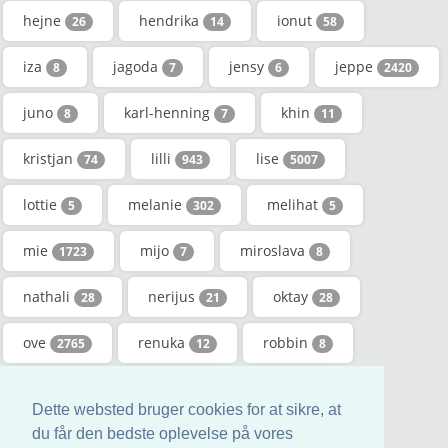
hejne
hendrika
ionut
26
14
58
iza
jagoda
jensy
jeppe
8
7
6
2420
juno
karl-henning
khin
8
7
11
kristjan
lilli
lise
74
943
5007
lottie
melanie
melihat
5
302
5
mie
mijo
miroslava
1723
7
8
nathali
nerijus
oktay
28
21
28
ove
renuka
robbin
2765
12
8
ruban
sanel
sejad
5
18
9
Dette websted bruger cookies for at sikre, at
tasneem
tudor
yakup
du får den bedste oplevelse på vores
12
11
41