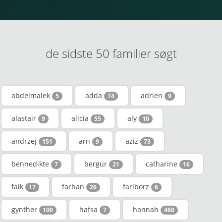
de sidste 50 familier søgt
abdelmalek
adda
adrien
5
74
9
alastair
alicia
aly
9
55
10
andrzej
arn
aziz
151
9
73
bennedikte
bergur
catharine
7
21
16
faik
farhan
fariborz
17
26
6
gynther
hafsa
hannah
100
7
460