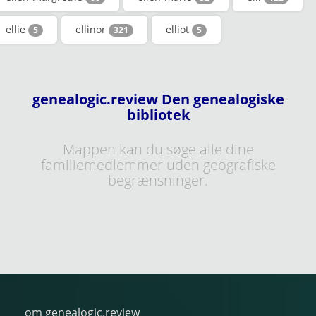
ellie
ellinor
elliot
5
321
5
genealogic.review Den genealogiske
bibliotek
Mappen kan du søge alle dine
familiemedlemmer uden geografiske
begrænsninger.
om genealogic.review