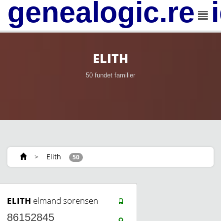
genealogic.rev
ELITH
50 fundet familier
>
Elith
50
ELITH
elmand sorensen
86152845