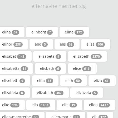
efternavne nærmer sig.
elina
elinborg
eline
67
7
172
elinor
elio
elis
elisa
238
5
62
406
elisabet
elisabeta
elisabeth
143
9
2370
elisabetta
elisbeth
elise
11
6
616
elisebeth
elita
elith
eliza
9
15
50
41
elizabeta
elizabeth
elizaveta
8
387
5
elke
ella
elle
ellen
196
1187
19
4437
ellen-margrethe
ellen-marie
elli
66
32
122