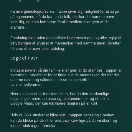
Familie genealogic.review mappe giver dig mulighed for at søge
på egennavne, så du kan finde folk, der har det samme navn
som dig, og som kan være familiemedlem eller gren af ​​dit
stamtræ .
Forskning sker uden geografiske begrænsninger, og afhængigt af
betydningen af ​​antallet af mennesker med samme navn, derefter
filtreres efter navn eller afdeling.
søge et navn
indtaste navnet på din familie eller gren af ​​dit stamtræ i toppen af
​​skærmen i søgefeltet for at finde alle de mennesker, der har det
samme navn, og således lette søgningen efter
familiemedlemmer.
Hver visitkort af et familiemedlem, har du den sædvanlige
oplysninger, navn, adresse og telefonnummer, og et link til
Google Maps, der kan lokalisere familien på et kort.
Hvis du ikke ønsker at blive vist i mappen genealogic.review,
kan du klikke på den lille røde papirkurv lige på dit visitkort, og
indtast sletningen formular.