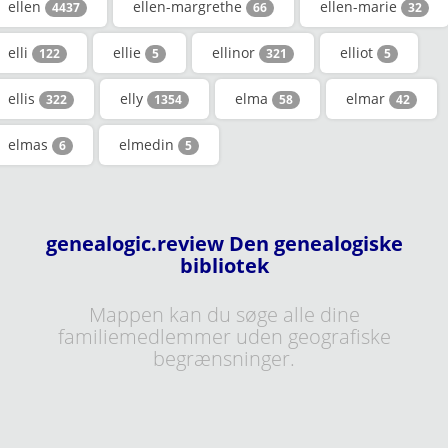
ellen
ellen-margrethe
ellen-marie
4437
66
32
elli
ellie
ellinor
elliot
122
5
321
5
ellis
elly
elma
elmar
322
1354
58
42
elmas
elmedin
6
5
genealogic.review Den genealogiske
bibliotek
Mappen kan du søge alle dine
familiemedlemmer uden geografiske
begrænsninger.