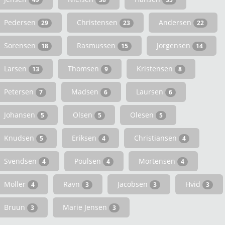
Pedersen
Christensen
Andersen
29
23
22
Sorensen
Rasmussen
Jorgensen
18
15
14
Larsen
Thomsen
Kristensen
13
9
8
Petersen
Madsen
Laursen
7
6
6
Johansen
Olsen
Olesen
5
5
5
Knudsen
Eriksen
Christiansen
5
4
4
Svendsen
Poulsen
Mortensen
4
4
4
Moller
Ravn
Jacobsen
Hvid
4
3
3
3
Bruun
Marie Jensen
3
3