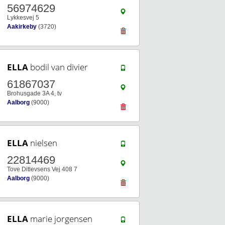
56974629
Lykkesvej 5
Aakirkeby
(3720)
ELLA
bodil van divier
61867037
Brohusgade 3A 4, tv
Aalborg
(9000)
ELLA
nielsen
22814469
Tove Ditlevsens Vej 408 7
Aalborg
(9000)
ELLA
marie jorgensen