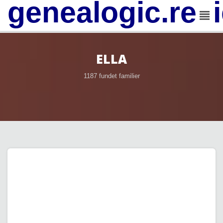
genealogic.rev
ELLA
1187 fundet familier