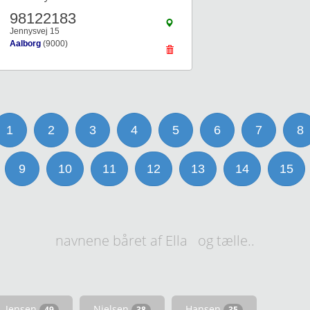
98122183
Jennysvej 15
Aalborg
(9000)
1
2
3
4
5
6
7
8
9
10
11
12
13
14
15
navnene båret af Ella og tælle..
Jensen
Nielsen
Hansen
49
38
35