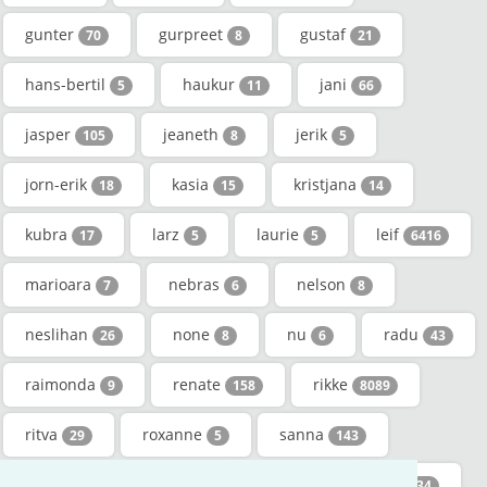
gunter
gurpreet
gustaf
70
8
21
hans-bertil
haukur
jani
5
11
66
jasper
jeaneth
jerik
105
8
5
jorn-erik
kasia
kristjana
18
15
14
kubra
larz
laurie
leif
17
5
5
6416
marioara
nebras
nelson
7
6
8
neslihan
none
nu
radu
26
8
6
43
raimonda
renate
rikke
9
158
8089
ritva
roxanne
sanna
29
5
143
sasia
silan
tabita
tai
10
5
96
34