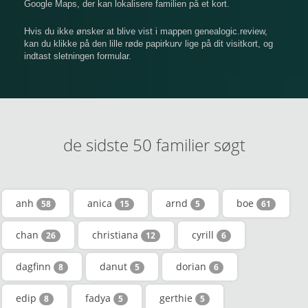
Google Maps, der kan lokalisere familien på et kort.
Hvis du ikke ønsker at blive vist i mappen genealogic.review,
kan du klikke på den lille røde papirkurv lige på dit visitkort, og
indtast sletningen formular.
de sidste 50 familier søgt
anh
anica
arnd
boe
58
15
5
61
chan
christiana
cyrill
26
12
6
dagfinn
danut
dorian
8
5
6
edip
fadya
gerthie
8
5
5