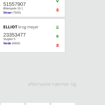
51557907
Østergade 16 1
Struer
(7600)
ELLIOT
krog-meyer
23353477
Slugten 5
Varde
(6800)
efternavne nærmer sig.