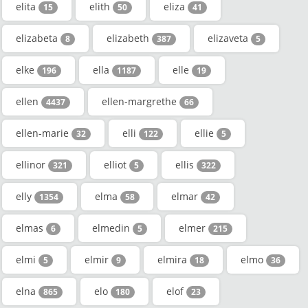
elita
elith
eliza
15
50
41
elizabeta
elizabeth
elizaveta
8
387
5
elke
ella
elle
196
1187
19
ellen
ellen-margrethe
4437
66
ellen-marie
elli
ellie
32
122
5
ellinor
elliot
ellis
321
5
322
elly
elma
elmar
1354
58
42
elmas
elmedin
elmer
6
5
215
elmi
elmir
elmira
elmo
5
9
18
36
elna
elo
elof
865
180
23