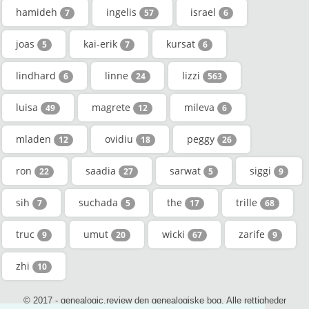
hamideh
ingelis
israel
7
57
6
joas
kai-erik
kursat
5
7
6
lindhard
linne
lizzi
6
24
563
luisa
magrete
mileva
49
12
6
mladen
ovidiu
peggy
12
18
26
ron
saadia
sarwat
siggi
22
27
5
9
sih
suchada
the
trille
7
5
17
68
truc
umut
wicki
zarife
9
20
67
9
zhi
10
© 2017 - genealogic.review den genealogiske bog. Alle rettigheder