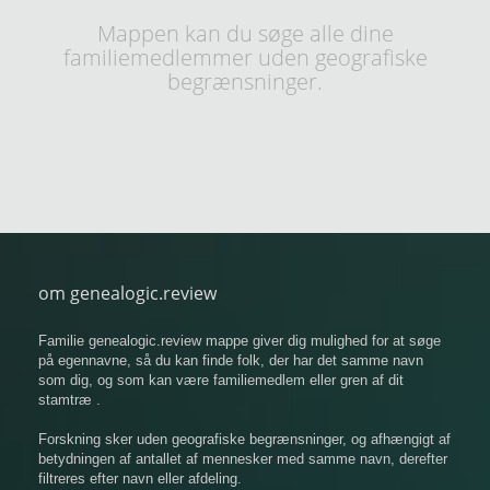
Mappen kan du søge alle dine
familiemedlemmer uden geografiske
begrænsninger.
om genealogic.review
Familie genealogic.review mappe giver dig mulighed for at søge
på egennavne, så du kan finde folk, der har det samme navn
som dig, og som kan være familiemedlem eller gren af ​​dit
stamtræ .
Forskning sker uden geografiske begrænsninger, og afhængigt af
betydningen af ​​antallet af mennesker med samme navn, derefter
filtreres efter navn eller afdeling.