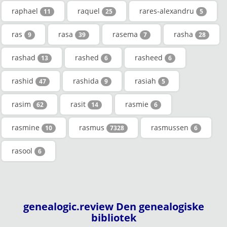
raphael
raquel
rares-alexandru
11
25
5
ras
rasa
rasema
rasha
9
39
7
28
rashad
rashed
rasheed
13
6
6
rashid
rashida
rasiah
47
9
5
rasim
rasit
rasmie
62
14
6
rasmine
rasmus
rasmussen
10
7328
6
rasool
6
genealogic.review Den genealogiske
bibliotek