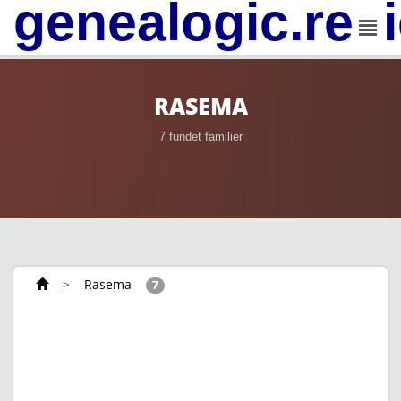
genealogic.rev
RASEMA
7 fundet familier
>
Rasema
7