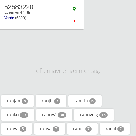
52583220
Egernvej 47 , th
Varde
(6800)
efternavne nærmer sig.
ranjan
ranjit
ranjith
8
7
6
ranko
rannvá
rannveig
13
30
16
ranva
ranya
raouf
raoul
5
7
7
7