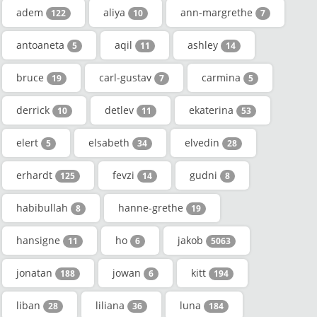
adem
aliya
ann-margrethe
122
10
7
antoaneta
aqil
ashley
5
11
14
bruce
carl-gustav
carmina
19
7
5
derrick
detlev
ekaterina
10
11
53
elert
elsabeth
elvedin
5
34
28
erhardt
fevzi
gudni
125
14
8
habibullah
hanne-grethe
8
19
hansigne
ho
jakob
11
6
5063
jonatan
jowan
kitt
188
6
194
liban
liliana
luna
28
36
184