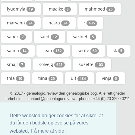
lyudmyla
maaike
mahmood
19
8
25
maryann
nasra
r
24
24
435
saber
saed
sakineh
7
12
5
salina
sean
serife
sk
14
152
60
5
smajl
solvejg
suzette
7
625
103
thla
tiina
ulf
vinja
10
25
484
5
© 2017 - genealogic.review den genealogiske bog. Alle rettigheder
forbeholdt. - contact@genealogic.review - phone : +44 (0) 20 3290 0211
(London)
Dette websted bruger cookies for at sikre, at
du får den bedste oplevelse på vores
websted.
Få mere at vide +